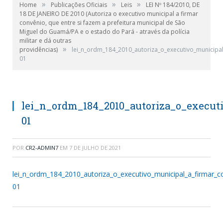
»
»
»
Home
Publicações Oficiais
Leis
LEI Nº 184/2010, DE
18 DE JANEIRO DE 2010 (Autoriza o executivo municipal a firmar
convênio, que entre si fazem a prefeitura municipal de São
Miguel do Guamá/PA e o estado do Pará - através da polícia
militar e dá outras
»
providências)
lei_n_ordm_184_2010_autoriza_o_executivo_municipa
01
lei_n_ordm_184_2010_autoriza_o_execu
01
POR
CR2-ADMIN7
EM
7 DE JULHO DE 2021
lei_n_ordm_184_2010_autoriza_o_executivo_municipal_a_firmar_
01