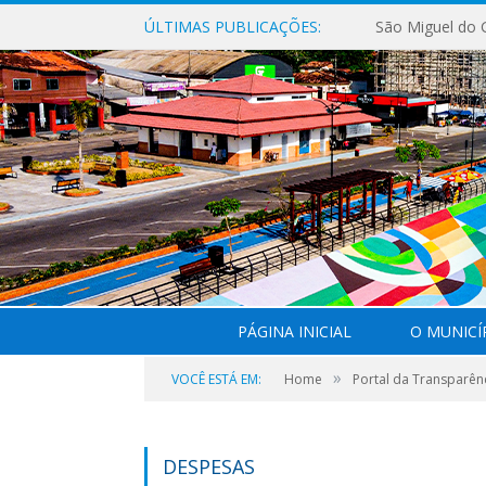
ÚLTIMAS PUBLICAÇÕES:
PÁGINA INICIAL
O MUNICÍ
»
VOCÊ ESTÁ EM:
Home
Portal da Transparên
DESPESAS