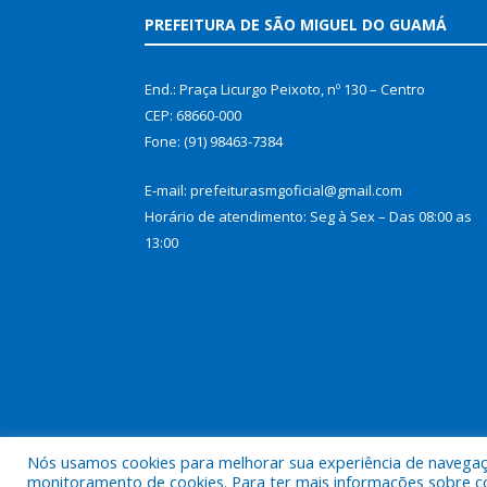
PREFEITURA DE SÃO MIGUEL DO GUAMÁ
End.: Praça Licurgo Peixoto, nº 130 – Centro
CEP: 68660-000
Fone: (91) 98463-7384
E-mail: prefeiturasmgoficial@gmail.com
Horário de atendimento: Seg à Sex – Das 08:00 as
13:00
Nós usamos cookies para melhorar sua experiência de navegação
Todos os direitos reservados a Prefeitura Municip
monitoramento de cookies. Para ter mais informações sobre como