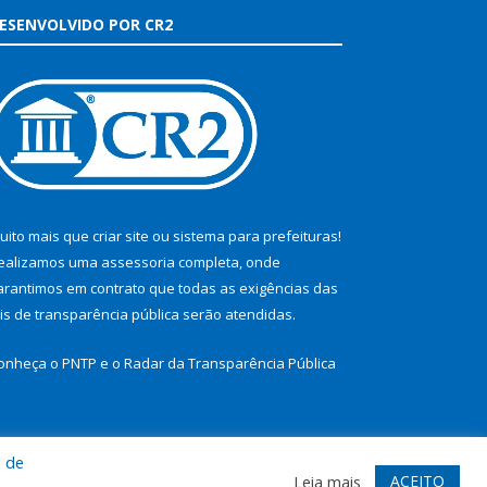
ESENVOLVIDO POR CR2
uito mais que
criar site
ou
sistema para prefeituras
!
ealizamos uma
assessoria
completa, onde
arantimos em contrato que todas as exigências das
eis de transparência pública
serão atendidas.
onheça o
PNTP
e o
Radar da Transparência Pública
a de
te
Acessar Área Administrativa
Acessar Webmail
ACEITO
Leia mais