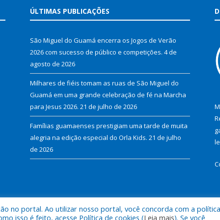
ÚLTIMAS PUBLICAÇÕES
D
São Miguel do Guamá encerra os Jogos de Verão
2026 com sucesso de público e competições.
4 de
agosto de 2026
Milhares de fiéis tomam as ruas de São Miguel do
Guamá em uma grande celebração de fé na Marcha
para Jesus 2026.
21 de julho de 2026
M
R
Famílias guamaenses prestigiam uma tarde de muita
g
alegria na edição especial do Orla Kids.
21 de julho
l
de 2026
C
 no portal. Ao utilizar nosso portal, você concorda com a polític
al de São Miguel do Guamá.
Mapa do Si
 isso é feito, acesse Política de cookies (
Leia mais
). Se você