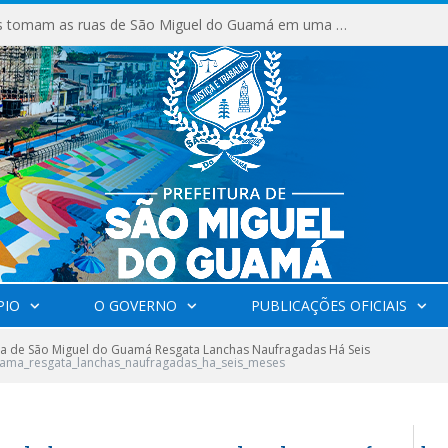
Milhares de fiéis tomam as ruas de São Miguel do Guamá em uma grande celebração de fé na Marcha para Jesus 2026.
PIO
O GOVERNO
PUBLICAÇÕES OFICIAIS
ra de São Miguel do Guamá Resgata Lanchas Naufragadas Há Seis
uama_resgata_lanchas_naufragadas_ha_seis_meses