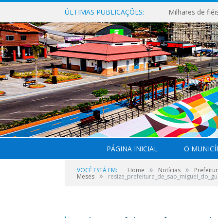
ÚLTIMAS PUBLICAÇÕES:
PÁGINA INICIAL
O MUNICÍ
»
»
VOCÊ ESTÁ EM:
Home
Notícias
Prefeitu
»
Meses
resize_prefeitura_de_sao_miguel_do_g