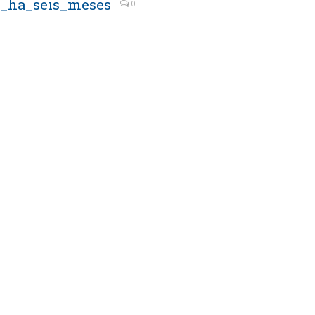
s_ha_seis_meses
0