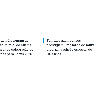
 de fiéis tomam as
Famílias guamaenses
São Miguel do Guamá
prestigiam uma tarde de muita
rande celebração de
alegria na edição especial do
rcha para Jesus 2026.
Orla Kids.