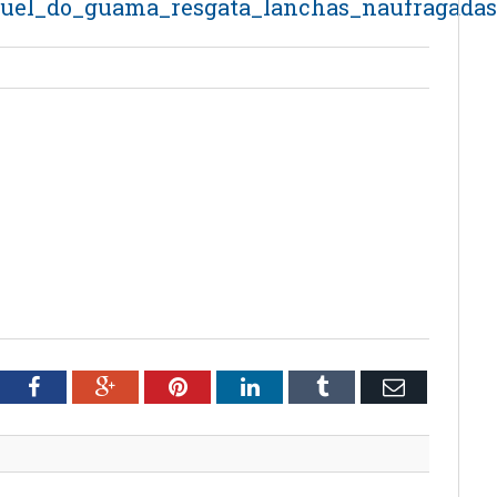
iguel_do_guama_resgata_lanchas_naufragada
tter
Facebook
Google+
Pinterest
LinkedIn
Tumblr
Email