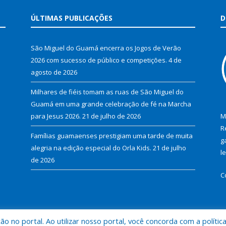
ÚLTIMAS PUBLICAÇÕES
D
São Miguel do Guamá encerra os Jogos de Verão
2026 com sucesso de público e competições.
4 de
agosto de 2026
Milhares de fiéis tomam as ruas de São Miguel do
Guamá em uma grande celebração de fé na Marcha
para Jesus 2026.
21 de julho de 2026
M
R
Famílias guamaenses prestigiam uma tarde de muita
g
alegria na edição especial do Orla Kids.
21 de julho
l
de 2026
C
 no portal. Ao utilizar nosso portal, você concorda com a polític