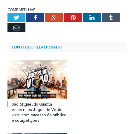
COMPARTILHAR:
Twitter
Facebook
Google+
Pinterest
LinkedIn
Tumblr
Email
CONTEÚDO RELACIONADO
São Miguel do Guamá
encerra os Jogos de Verão
2026 com sucesso de público
e competições.