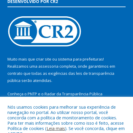
DESENVOLVIDO POR CR2
Muito mais que
criar site
ou
sistema para prefeituras
!
Realizamos uma
assessoria
completa, onde garantimos em
contrato que todas as exigências das
leis de transparência
pública
serão atendidas.
Conheça o
PNTP
e o
Radar da Transparência Pública
Nós usamos cookies para melhorar sua experiência de
navegação no portal. Ao utilizar nosso portal, você
concorda com a política de monitoramento de cookies.
Para ter mais informações sobre como isso é feito, acesse
Todos os direitos reservados a Prefeitura Municipal de São
Política de cookies (
Leia mais
). Se você concorda, clique em
Miguel do Guamá.