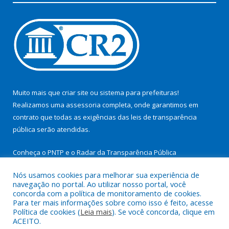
Muito mais que
criar site
ou
sistema para prefeituras
!
Realizamos uma
assessoria
completa, onde garantimos em
contrato que todas as exigências das
leis de transparência
pública
serão atendidas.
Conheça o
PNTP
e o
Radar da Transparência Pública
Nós usamos cookies para melhorar sua experiência de
navegação no portal. Ao utilizar nosso portal, você
concorda com a política de monitoramento de cookies.
Para ter mais informações sobre como isso é feito, acesse
Todos os direitos reservados a Prefeitura Municipal de São
Política de cookies (
Leia mais
). Se você concorda, clique em
Miguel do Guamá.
ACEITO.