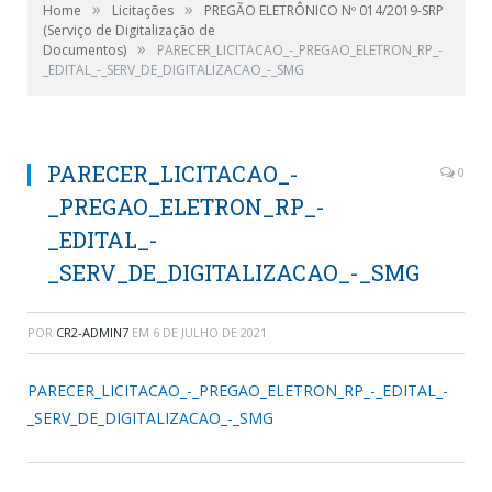
»
»
Home
Licitações
PREGÃO ELETRÔNICO Nº 014/2019-SRP
(Serviço de Digitalização de
»
Documentos)
PARECER_LICITACAO_-_PREGAO_ELETRON_RP_-
_EDITAL_-_SERV_DE_DIGITALIZACAO_-_SMG
PARECER_LICITACAO_-
0
_PREGAO_ELETRON_RP_-
_EDITAL_-
_SERV_DE_DIGITALIZACAO_-_SMG
POR
CR2-ADMIN7
EM
6 DE JULHO DE 2021
PARECER_LICITACAO_-_PREGAO_ELETRON_RP_-_EDITAL_-
_SERV_DE_DIGITALIZACAO_-_SMG