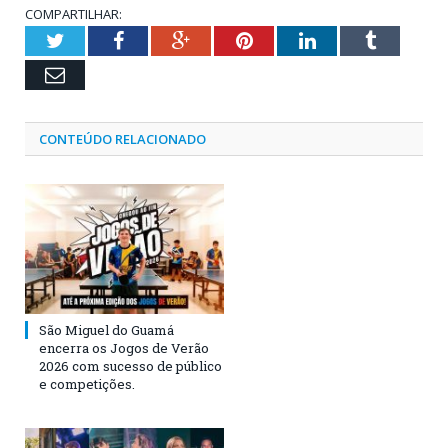
COMPARTILHAR:
Twitter
Facebook
Google+
Pinterest
LinkedIn
Tumblr
Email
CONTEÚDO RELACIONADO
São Miguel do Guamá
encerra os Jogos de Verão
2026 com sucesso de público
e competições.