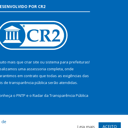
ESENVOLVIDO POR CR2
uito mais que
criar site
ou
sistema para prefeituras
!
ealizamos uma
assessoria
completa, onde
arantimos em contrato que todas as exigências das
eis de transparência pública
serão atendidas.
onheça o
PNTP
e o
Radar da Transparência Pública
a de
te
Acessar Área Administrativa
Acessar Webmail
ACEITO
Leia mais