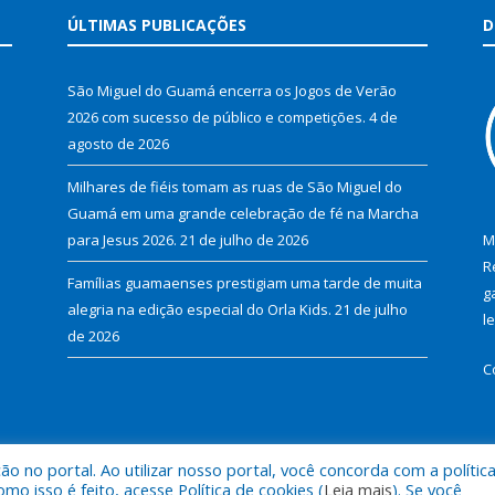
ÚLTIMAS PUBLICAÇÕES
D
São Miguel do Guamá encerra os Jogos de Verão
2026 com sucesso de público e competições.
4 de
agosto de 2026
Milhares de fiéis tomam as ruas de São Miguel do
Guamá em uma grande celebração de fé na Marcha
para Jesus 2026.
21 de julho de 2026
M
R
Famílias guamaenses prestigiam uma tarde de muita
g
alegria na edição especial do Orla Kids.
21 de julho
l
de 2026
C
 no portal. Ao utilizar nosso portal, você concorda com a polític
al de São Miguel do Guamá.
Mapa do Si
 isso é feito, acesse Política de cookies (
Leia mais
). Se você