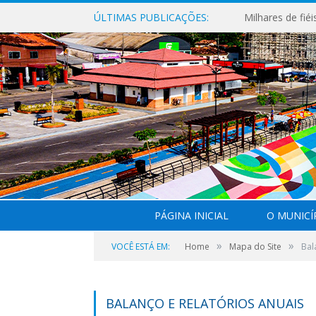
ÚLTIMAS PUBLICAÇÕES:
PÁGINA INICIAL
O MUNICÍ
»
»
VOCÊ ESTÁ EM:
Home
Mapa do Site
Bal
BALANÇO E RELATÓRIOS ANUAIS