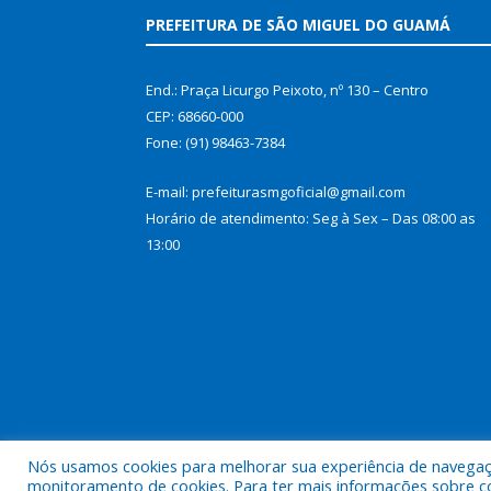
PREFEITURA DE SÃO MIGUEL DO GUAMÁ
End.: Praça Licurgo Peixoto, nº 130 – Centro
CEP: 68660-000
Fone: (91) 98463-7384
E-mail: prefeiturasmgoficial@gmail.com
Horário de atendimento: Seg à Sex – Das 08:00 as
13:00
Nós usamos cookies para melhorar sua experiência de navegação
Todos os direitos reservados a Prefeitura Municip
monitoramento de cookies. Para ter mais informações sobre como