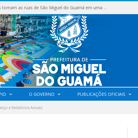
Milhares de fiéis tomam as ruas de São Miguel do Guamá em uma grande celebração de fé na Marcha para Jesus 2026.
PIO
O GOVERNO
PUBLICAÇÕES OFICIAIS
anço e Relatórios Anuais