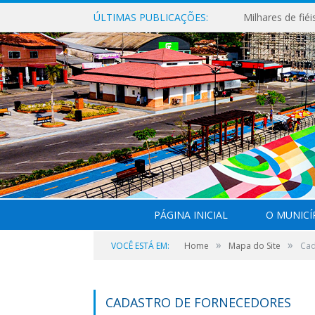
ÚLTIMAS PUBLICAÇÕES:
PÁGINA INICIAL
O MUNICÍ
»
»
VOCÊ ESTÁ EM:
Home
Mapa do Site
Cad
CADASTRO DE FORNECEDORES