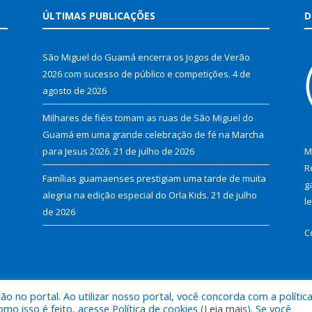
ÚLTIMAS PUBLICAÇÕES
D
São Miguel do Guamá encerra os Jogos de Verão
2026 com sucesso de público e competições.
4 de
agosto de 2026
Milhares de fiéis tomam as ruas de São Miguel do
Guamá em uma grande celebração de fé na Marcha
para Jesus 2026.
21 de julho de 2026
M
R
Famílias guamaenses prestigiam uma tarde de muita
g
alegria na edição especial do Orla Kids.
21 de julho
l
de 2026
C
 no portal. Ao utilizar nosso portal, você concorda com a polític
al de São Miguel do Guamá.
Mapa do Si
 isso é feito, acesse Política de cookies (
Leia mais
). Se você