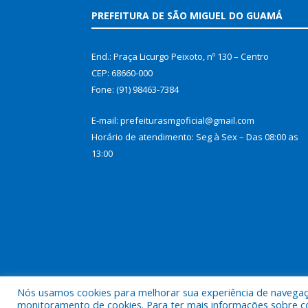
PREFEITURA DE SÃO MIGUEL DO GUAMÁ
End.: Praça Licurgo Peixoto, nº 130 – Centro
CEP: 68660-000
Fone: (91) 98463-7384
E-mail: prefeiturasmgoficial@gmail.com
Horário de atendimento: Seg à Sex – Das 08:00 as
13:00
Nós usamos cookies para melhorar sua experiência de navegação
Todos os direitos reservados a Prefeitura Municip
monitoramento de cookies. Para ter mais informações sobre como