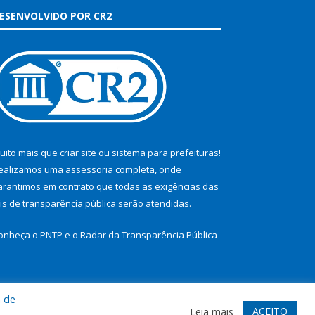
ESENVOLVIDO POR CR2
uito mais que
criar site
ou
sistema para prefeituras
!
ealizamos uma
assessoria
completa, onde
arantimos em contrato que todas as exigências das
eis de transparência pública
serão atendidas.
onheça o
PNTP
e o
Radar da Transparência Pública
a de
te
Acessar Área Administrativa
Acessar Webmail
ACEITO
Leia mais