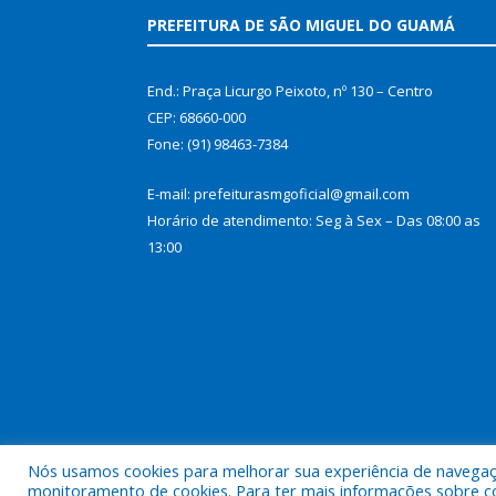
PREFEITURA DE SÃO MIGUEL DO GUAMÁ
End.: Praça Licurgo Peixoto, nº 130 – Centro
CEP: 68660-000
Fone: (91) 98463-7384
E-mail: prefeiturasmgoficial@gmail.com
Horário de atendimento: Seg à Sex – Das 08:00 as
13:00
Nós usamos cookies para melhorar sua experiência de navegação
Todos os direitos reservados a Prefeitura Municip
monitoramento de cookies. Para ter mais informações sobre como