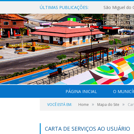
ÚLTIMAS PUBLICAÇÕES:
PÁGINA INICIAL
O MUNICÍ
»
»
VOCÊ ESTÁ EM:
Home
Mapa do Site
Car
CARTA DE SERVIÇOS AO USUÁRIO