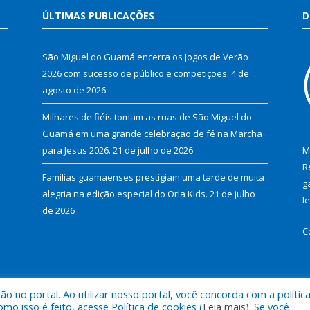
ÚLTIMAS PUBLICAÇÕES
D
São Miguel do Guamá encerra os Jogos de Verão
2026 com sucesso de público e competições.
4 de
agosto de 2026
Milhares de fiéis tomam as ruas de São Miguel do
Guamá em uma grande celebração de fé na Marcha
para Jesus 2026.
21 de julho de 2026
M
R
Famílias guamaenses prestigiam uma tarde de muita
g
alegria na edição especial do Orla Kids.
21 de julho
l
de 2026
C
 no portal. Ao utilizar nosso portal, você concorda com a polític
al de São Miguel do Guamá.
Mapa do Si
 isso é feito, acesse Política de cookies (
Leia mais
). Se você