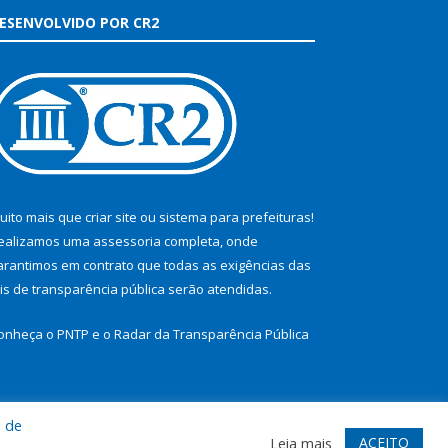
ESENVOLVIDO POR CR2
uito mais que
criar site
ou
sistema para prefeituras
!
ealizamos uma
assessoria
completa, onde
arantimos em contrato que todas as exigências das
eis de transparência pública
serão atendidas.
onheça o
PNTP
e o
Radar da Transparência Pública
a de
te
Acessar Área Administrativa
Acessar Webmail
ACEITO
Leia mais