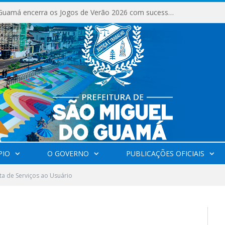
São Miguel do Guamá encerra os Jogos de Verão 2026 com sucesso de público e competições.
PIO
O GOVERNO
PUBLICAÇÕES OFICIAIS
ta de Serviços ao Usuário