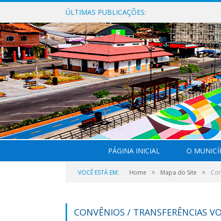
ÚLTIMAS PUBLICAÇÕES:
PÁGINA INICIAL
O MUNICÍ
»
»
VOCÊ ESTÁ EM:
Home
Mapa do Site
Con
CONVÊNIOS / TRANSFERÊNCIAS V