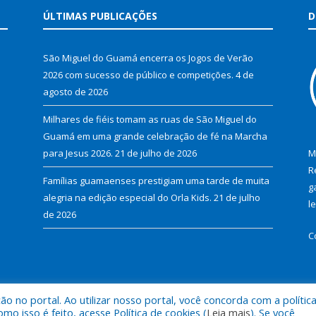
ÚLTIMAS PUBLICAÇÕES
D
São Miguel do Guamá encerra os Jogos de Verão
2026 com sucesso de público e competições.
4 de
agosto de 2026
Milhares de fiéis tomam as ruas de São Miguel do
Guamá em uma grande celebração de fé na Marcha
para Jesus 2026.
21 de julho de 2026
M
R
Famílias guamaenses prestigiam uma tarde de muita
g
alegria na edição especial do Orla Kids.
21 de julho
l
de 2026
C
 no portal. Ao utilizar nosso portal, você concorda com a polític
al de São Miguel do Guamá.
Mapa do Si
 isso é feito, acesse Política de cookies (
Leia mais
). Se você