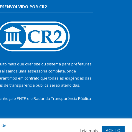
ESENVOLVIDO POR CR2
uito mais que
criar site
ou
sistema para prefeituras
!
ealizamos uma
assessoria
completa, onde
arantimos em contrato que todas as exigências das
eis de transparência pública
serão atendidas.
onheça o
PNTP
e o
Radar da Transparência Pública
a de
te
Acessar Área Administrativa
Acessar Webmail
ACEITO
Leia mais