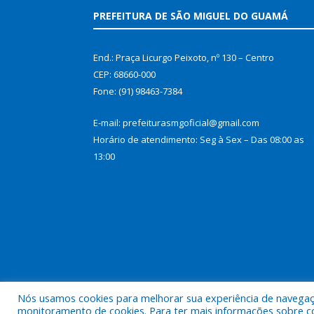
PREFEITURA DE SÃO MIGUEL DO GUAMÁ
End.: Praça Licurgo Peixoto, nº 130 – Centro
CEP: 68660-000
Fone: (91) 98463-7384
E-mail: prefeiturasmgoficial@gmail.com
Horário de atendimento: Seg à Sex – Das 08:00 as
13:00
Nós usamos cookies para melhorar sua experiência de navegação
Todos os direitos reservados a Prefeitura Municip
monitoramento de cookies. Para ter mais informações sobre como