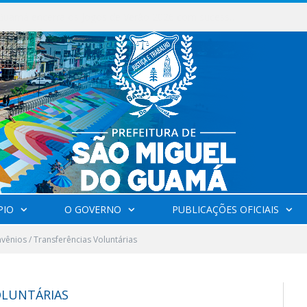
Milhares de fiéis tomam as ruas de São Miguel do Guamá em uma grande celebração de fé na Marcha para Jesus 2026.
PIO
O GOVERNO
PUBLICAÇÕES OFICIAIS
vênios / Transferências Voluntárias
OLUNTÁRIAS