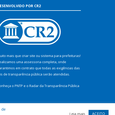
ESENVOLVIDO POR CR2
uito mais que
criar site
ou
sistema para prefeituras
!
ealizamos uma
assessoria
completa, onde
arantimos em contrato que todas as exigências das
eis de transparência pública
serão atendidas.
onheça o
PNTP
e o
Radar da Transparência Pública
a de
te
Acessar Área Administrativa
Acessar Webmail
ACEITO
Leia mais