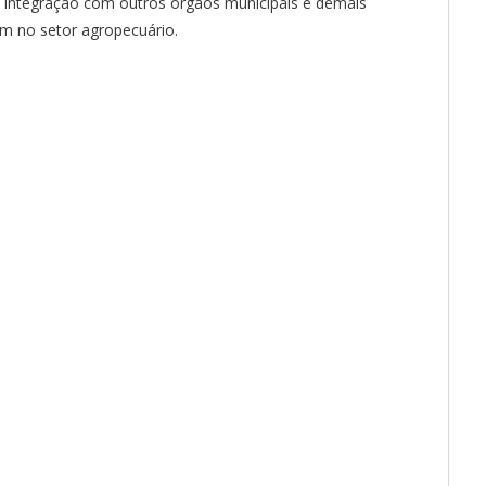
 integração com outros órgãos municipais e demais
am no setor agropecuário.