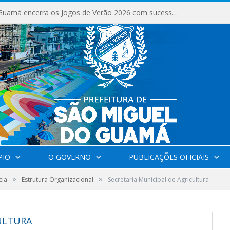
São Miguel do Guamá encerra os Jogos de Verão 2026 com sucesso de público e competições.
PIO
O GOVERNO
PUBLICAÇÕES OFICIAIS
»
»
cia
Estrutura Organizacional
Secretaria Municipal de Agricultura
CULTURA