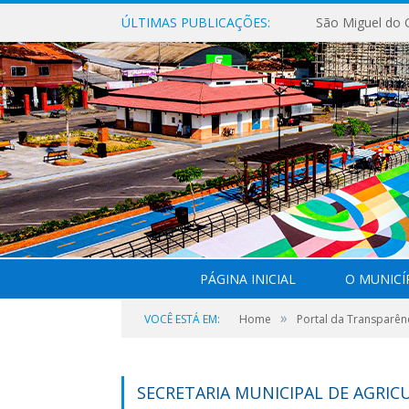
ÚLTIMAS PUBLICAÇÕES:
PÁGINA INICIAL
O MUNICÍ
»
VOCÊ ESTÁ EM:
Home
Portal da Transparên
SECRETARIA MUNICIPAL DE AGRI