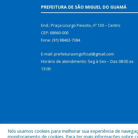
PREFEITURA DE SÃO MIGUEL DO GUAMÁ
End.: Praça Licurgo Peixoto, nº 130 – Centro
CEP: 68660-000
Fone: (91) 98463-7384
E-mail: prefeiturasmgoficial@gmail.com
Horário de atendimento: Seg à Sex – Das 08:00 as
13:00
Nós usamos cookies para melhorar sua experiência de navegação
Todos os direitos reservados a Prefeitura Municip
monitoramento de cookies. Para ter mais informações sobre como