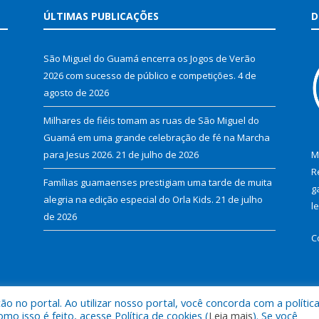
ÚLTIMAS PUBLICAÇÕES
D
São Miguel do Guamá encerra os Jogos de Verão
2026 com sucesso de público e competições.
4 de
agosto de 2026
Milhares de fiéis tomam as ruas de São Miguel do
Guamá em uma grande celebração de fé na Marcha
para Jesus 2026.
21 de julho de 2026
M
R
Famílias guamaenses prestigiam uma tarde de muita
g
alegria na edição especial do Orla Kids.
21 de julho
l
de 2026
C
 no portal. Ao utilizar nosso portal, você concorda com a polític
al de São Miguel do Guamá.
Mapa do Si
 isso é feito, acesse Política de cookies (
Leia mais
). Se você