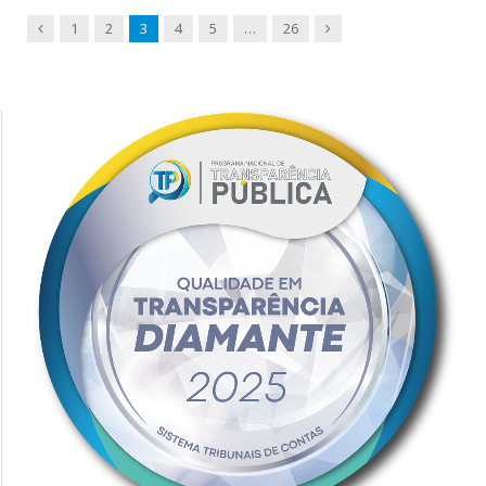
Previous
Next
1
2
3
4
5
…
26