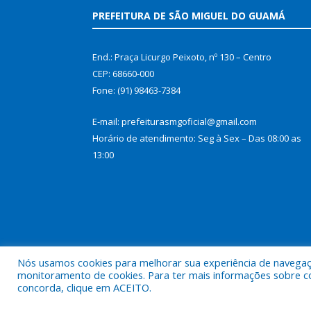
PREFEITURA DE SÃO MIGUEL DO GUAMÁ
End.: Praça Licurgo Peixoto, nº 130 – Centro
CEP: 68660-000
Fone: (91) 98463-7384
E-mail: prefeiturasmgoficial@gmail.com
Horário de atendimento: Seg à Sex – Das 08:00 as
13:00
Nós usamos cookies para melhorar sua experiência de navegação
monitoramento de cookies. Para ter mais informações sobre como
concorda, clique em ACEITO.
Todos os direitos reservados a Prefeitura Municip