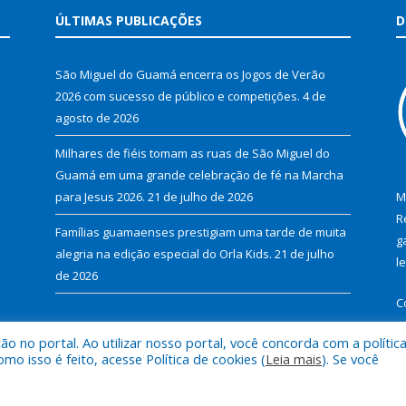
ÚLTIMAS PUBLICAÇÕES
D
São Miguel do Guamá encerra os Jogos de Verão
2026 com sucesso de público e competições.
4 de
agosto de 2026
Milhares de fiéis tomam as ruas de São Miguel do
Guamá em uma grande celebração de fé na Marcha
para Jesus 2026.
21 de julho de 2026
M
R
Famílias guamaenses prestigiam uma tarde de muita
g
alegria na edição especial do Orla Kids.
21 de julho
l
de 2026
C
 no portal. Ao utilizar nosso portal, você concorda com a polític
 isso é feito, acesse Política de cookies (
Leia mais
). Se você
al de São Miguel do Guamá.
Mapa do Si