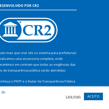
ESENVOLVIDO POR CR2
uito mais que
criar site
ou
sistema para prefeituras
!
ealizamos uma
assessoria
completa, onde
arantimos em contrato que todas as exigências das
eis de transparência pública
serão atendidas.
onheça o
PNTP
e o
Radar da Transparência Pública
a de
ACEITO
Leia mais
te
Acessar Área Administrativa
Acessar Webmail