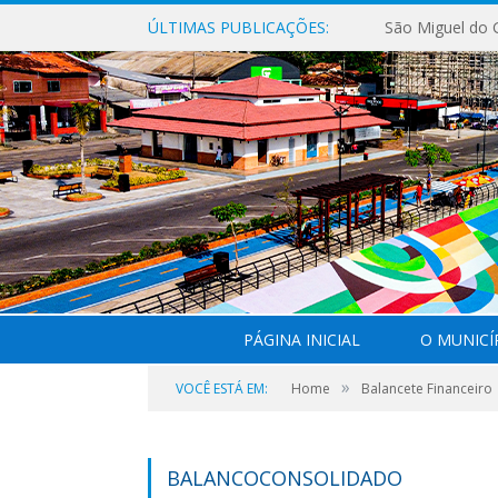
ÚLTIMAS PUBLICAÇÕES:
PÁGINA INICIAL
O MUNICÍ
»
VOCÊ ESTÁ EM:
Home
Balancete Financeiro
BALANCOCONSOLIDADO