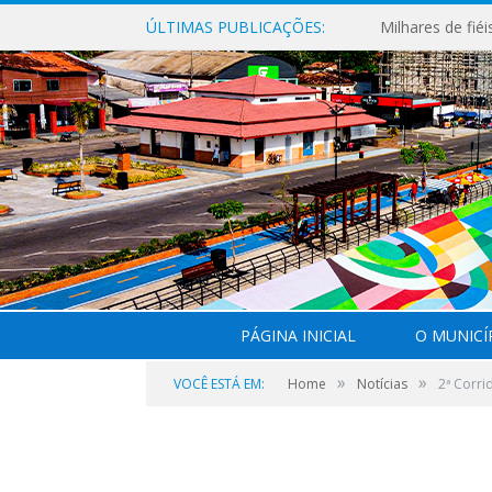
ÚLTIMAS PUBLICAÇÕES:
PÁGINA INICIAL
O MUNICÍ
»
»
VOCÊ ESTÁ EM:
Home
Notícias
2ª Corri