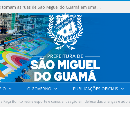
Milhares de fiéis tomam as ruas de São Miguel do Guamá em uma grande celebração de fé na Marcha para Jesus 2026.
PIO
O GOVERNO
PUBLICAÇÕES OFICIAIS
da Faça Bonito reúne esporte e conscientização em defesa das crianças e ad