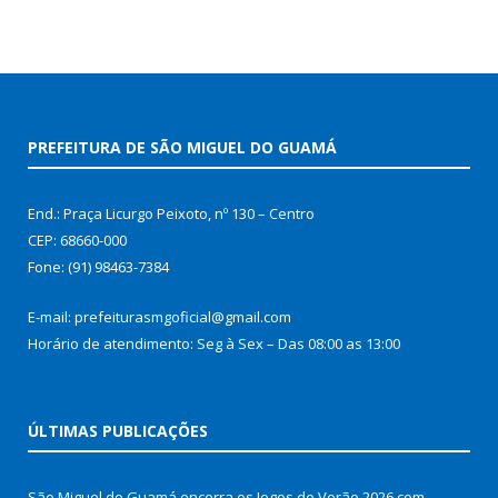
PREFEITURA DE SÃO MIGUEL DO GUAMÁ
End.: Praça Licurgo Peixoto, nº 130 – Centro
CEP: 68660-000
Fone: (91) 98463-7384
E-mail: prefeiturasmgoficial@gmail.com
Horário de atendimento: Seg à Sex – Das 08:00 as 13:00
ÚLTIMAS PUBLICAÇÕES
São Miguel do Guamá encerra os Jogos de Verão 2026 com