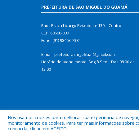
PREFEITURA DE SÃO MIGUEL DO GUAMÁ
End.: Praça Licurgo Peixoto, nº 130 – Centro
CEP: 68660-000
Fone: (91) 98463-7384
E-mail: prefeiturasmgoficial@gmail.com
Horário de atendimento: Seg à Sex – Das 08:00 as
13:00
Nós usamos cookies para melhorar sua experiência de navegação
monitoramento de cookies. Para ter mais informações sobre como
concorda, clique em ACEITO.
Todos os direitos reservados a Prefeitura Municip