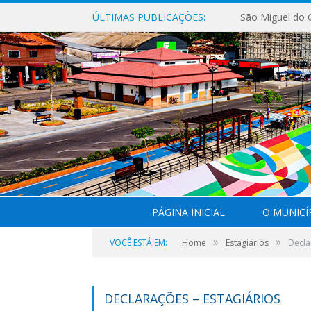
ÚLTIMAS PUBLICAÇÕES:
PÁGINA INICIAL
O MUNICÍ
»
»
VOCÊ ESTÁ EM:
Home
Estagiários
Decla
DECLARAÇÕES – ESTAGIÁRIOS