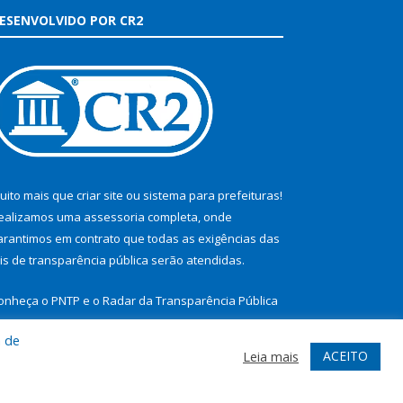
ESENVOLVIDO POR CR2
uito mais que
criar site
ou
sistema para prefeituras
!
ealizamos uma
assessoria
completa, onde
arantimos em contrato que todas as exigências das
eis de transparência pública
serão atendidas.
onheça o
PNTP
e o
Radar da Transparência Pública
a de
ACEITO
Leia mais
te
Acessar Área Administrativa
Acessar Webmail