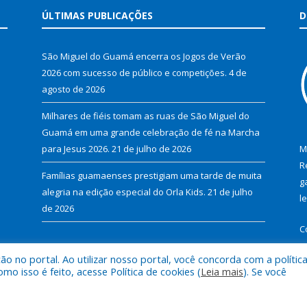
ÚLTIMAS PUBLICAÇÕES
D
São Miguel do Guamá encerra os Jogos de Verão
2026 com sucesso de público e competições.
4 de
agosto de 2026
Milhares de fiéis tomam as ruas de São Miguel do
Guamá em uma grande celebração de fé na Marcha
para Jesus 2026.
21 de julho de 2026
M
R
Famílias guamaenses prestigiam uma tarde de muita
g
alegria na edição especial do Orla Kids.
21 de julho
l
de 2026
C
 no portal. Ao utilizar nosso portal, você concorda com a polític
 isso é feito, acesse Política de cookies (
Leia mais
). Se você
al de São Miguel do Guamá.
Mapa do Si