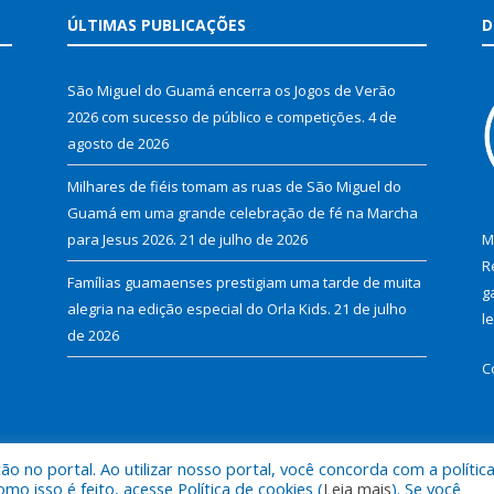
ÚLTIMAS PUBLICAÇÕES
D
São Miguel do Guamá encerra os Jogos de Verão
2026 com sucesso de público e competições.
4 de
agosto de 2026
Milhares de fiéis tomam as ruas de São Miguel do
Guamá em uma grande celebração de fé na Marcha
para Jesus 2026.
21 de julho de 2026
M
R
Famílias guamaenses prestigiam uma tarde de muita
g
alegria na edição especial do Orla Kids.
21 de julho
l
de 2026
C
 no portal. Ao utilizar nosso portal, você concorda com a polític
al de São Miguel do Guamá.
Mapa do Si
 isso é feito, acesse Política de cookies (
Leia mais
). Se você