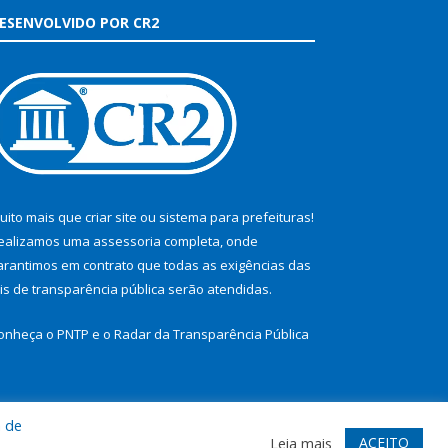
ESENVOLVIDO POR CR2
uito mais que
criar site
ou
sistema para prefeituras
!
ealizamos uma
assessoria
completa, onde
arantimos em contrato que todas as exigências das
eis de transparência pública
serão atendidas.
onheça o
PNTP
e o
Radar da Transparência Pública
a de
te
Acessar Área Administrativa
Acessar Webmail
ACEITO
Leia mais