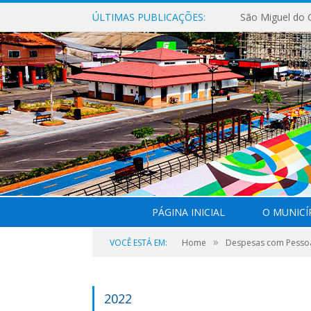
ÚLTIMAS PUBLICAÇÕES:
PÁGINA INICIAL
O MUNICÍ
»
VOCÊ ESTÁ EM:
Home
Despesas com Pesso
2022