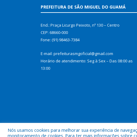
PREFEITURA DE SÃO MIGUEL DO GUAMÁ
End.: Praça Licurgo Peixoto, nº 130 – Centro
CEP: 68660-000
Fone: (91) 98463-7384
E-mail: prefeiturasmgoficial@gmail.com
Horário de atendimento: Seg à Sex – Das 08:00 as
13:00
Nós usamos cookies para melhorar sua experiência de navegação
Todos os direitos reservados a Prefeitura Municip
monitoramento de cookies. Para ter mais informações sobre como