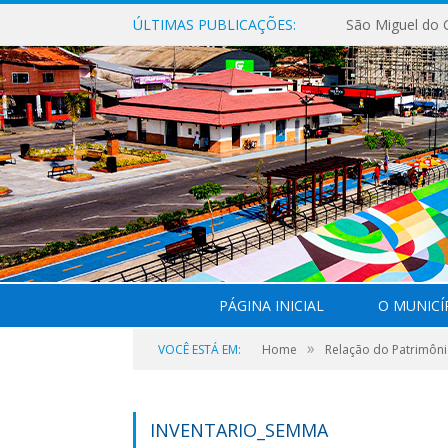
ÚLTIMAS PUBLICAÇÕES:
PÁGINA INICIAL
O MUNICÍ
»
VOCÊ ESTÁ EM:
Home
Relação do Patrimôni
INVENTARIO_SEMMA