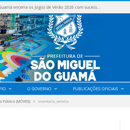
São Miguel do Guamá encerra os Jogos de Verão 2026 com sucesso de público e competições.
PIO
O GOVERNO
PUBLICAÇÕES OFICIAIS
»
o Público (MÓVEIS)
inventario_semma