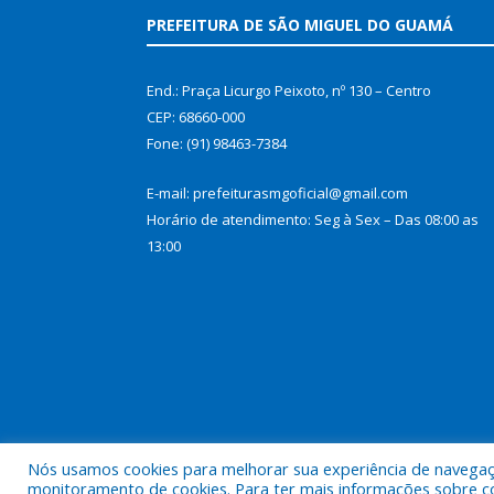
PREFEITURA DE SÃO MIGUEL DO GUAMÁ
End.: Praça Licurgo Peixoto, nº 130 – Centro
CEP: 68660-000
Fone: (91) 98463-7384
E-mail: prefeiturasmgoficial@gmail.com
Horário de atendimento: Seg à Sex – Das 08:00 as
13:00
Nós usamos cookies para melhorar sua experiência de navegação
Todos os direitos reservados a Prefeitura Municip
monitoramento de cookies. Para ter mais informações sobre como