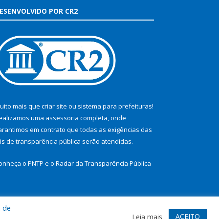
ESENVOLVIDO POR CR2
uito mais que
criar site
ou
sistema para prefeituras
!
ealizamos uma
assessoria
completa, onde
arantimos em contrato que todas as exigências das
eis de transparência pública
serão atendidas.
onheça o
PNTP
e o
Radar da Transparência Pública
a de
te
Acessar Área Administrativa
Acessar Webmail
ACEITO
Leia mais