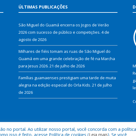
ÚLTIMAS PUBLICAÇÕES
D
São Miguel do Guamá encerra os Jogos de Verão
2026 com sucesso de público e competições.
4 de
agosto de 2026
Milhares de fiéis tomam as ruas de São Miguel do
Guamá em uma grande celebração de fé na Marcha
para Jesus 2026.
21 de julho de 2026
M
R
Famílias guamaenses prestigiam uma tarde de muita
g
alegria na edição especial do Orla Kids.
21 de julho
l
de 2026
C
 no portal. Ao utilizar nosso portal, você concorda com a polític
al de São Miguel do Guamá.
Mapa do Si
 isso é feito, acesse Política de cookies (
Leia mais
). Se você