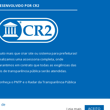
ESENVOLVIDO POR CR2
uito mais que
criar site
ou
sistema para prefeituras
!
ealizamos uma
assessoria
completa, onde
arantimos em contrato que todas as exigências das
eis de transparência pública
serão atendidas.
onheça o
PNTP
e o
Radar da Transparência Pública
a de
te
Acessar Área Administrativa
Acessar Webmail
ACEITO
Leia mais