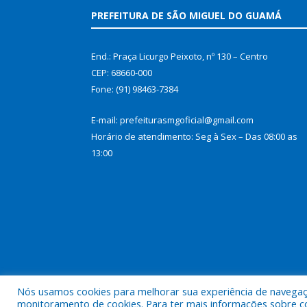
PREFEITURA DE SÃO MIGUEL DO GUAMÁ
End.: Praça Licurgo Peixoto, nº 130 – Centro
CEP: 68660-000
Fone: (91) 98463-7384
E-mail: prefeiturasmgoficial@gmail.com
Horário de atendimento: Seg à Sex – Das 08:00 as
13:00
Nós usamos cookies para melhorar sua experiência de navegação
Todos os direitos reservados a Prefeitura Municip
monitoramento de cookies. Para ter mais informações sobre como