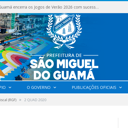
São Miguel do Guamá encerra os Jogos de Verão 2026 com sucesso de público e competições.
PIO
O GOVERNO
PUBLICAÇÕES OFICIAIS
»
iscal (RGF)
2 QUAD 2020