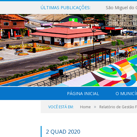
ÚLTIMAS PUBLICAÇÕES:
PÁGINA INICIAL
O MUNICÍ
»
VOCÊ ESTÁ EM:
Home
Relatório de Gestão F
2 QUAD 2020