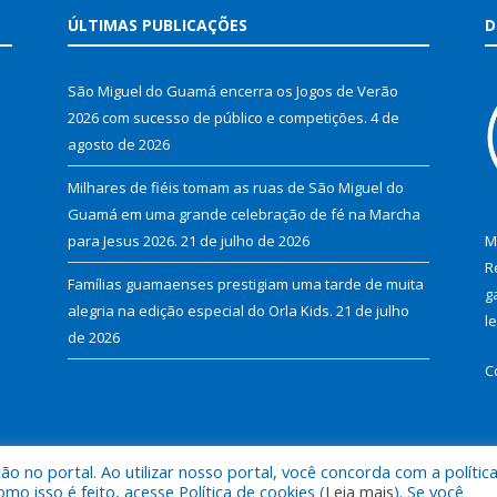
ÚLTIMAS PUBLICAÇÕES
D
São Miguel do Guamá encerra os Jogos de Verão
2026 com sucesso de público e competições.
4 de
agosto de 2026
Milhares de fiéis tomam as ruas de São Miguel do
Guamá em uma grande celebração de fé na Marcha
para Jesus 2026.
21 de julho de 2026
M
R
Famílias guamaenses prestigiam uma tarde de muita
g
alegria na edição especial do Orla Kids.
21 de julho
l
de 2026
C
 no portal. Ao utilizar nosso portal, você concorda com a polític
al de São Miguel do Guamá.
Mapa do Si
 isso é feito, acesse Política de cookies (
Leia mais
). Se você