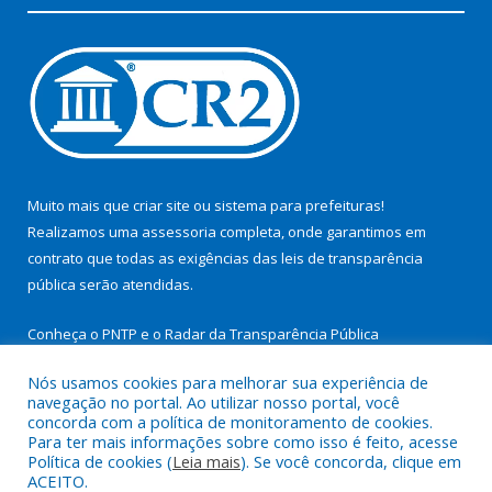
Muito mais que
criar site
ou
sistema para prefeituras
!
Realizamos uma
assessoria
completa, onde garantimos em
contrato que todas as exigências das
leis de transparência
pública
serão atendidas.
Conheça o
PNTP
e o
Radar da Transparência Pública
Nós usamos cookies para melhorar sua experiência de
navegação no portal. Ao utilizar nosso portal, você
concorda com a política de monitoramento de cookies.
Para ter mais informações sobre como isso é feito, acesse
Todos os direitos reservados a Prefeitura Municipal de São
Política de cookies (
Leia mais
). Se você concorda, clique em
Miguel do Guamá.
ACEITO.