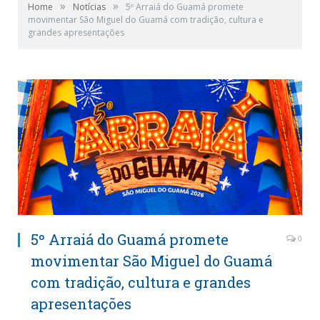
»
»
Home
Notícias
5º Arraiá do Guamá promete
movimentar São Miguel do Guamá com tradição, cultura e
grandes apresentações
5º Arraiá do Guamá promete
0
movimentar São Miguel do Guamá
com tradição, cultura e grandes
apresentações