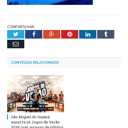
COMPARTILHAR:
Twitter
Facebook
Google+
Pinterest
LinkedIn
Tumblr
Email
CONTEÚDO RELACIONADO
São Miguel do Guamá
encerra os Jogos de Verão
2026 com sucesso de público