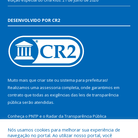
DESENVOLVIDO POR CR2
Muito mais que
criar site
ou
sistema para prefeituras
!
Realizamos uma
assessoria
completa, onde garantimos em
contrato que todas as exigências das
leis de transparência
pública
serão atendidas.
Conheça o
PNTP
e o
Radar da Transparência Pública
Nós usamos cookies para melhorar sua experiência de
navegação no portal. Ao utilizar nosso portal, você