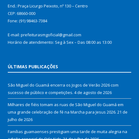
End.: Praça Licurgo Peixoto, nº 130 – Centro
CEP: 68660-000
Fone: (91) 98463-7384
E-mail: prefeiturasmgoficial@gmail.com
Horário de atendimento: Seg à Sex – Das 08:00 as 13:00
ÚLTIMAS PUBLICAÇÕES
São Miguel do Guamá encerra os Jogos de Verão 2026 com
sucesso de público e competições.
4 de agosto de 2026
Milhares de fiéis tomam as ruas de São Miguel do Guamá em
uma grande celebração de fé na Marcha para Jesus 2026.
21 de
julho de 2026
Famílias guamaenses prestigiam uma tarde de muita alegria na
edição especial do Orla Kids.
21 de julho de 2026