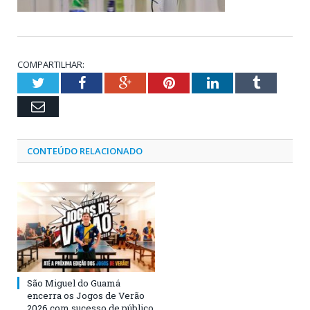
COMPARTILHAR:
Twitter
Facebook
Google+
Pinterest
LinkedIn
Tumblr
Email
CONTEÚDO RELACIONADO
São Miguel do Guamá
encerra os Jogos de Verão
2026 com sucesso de público