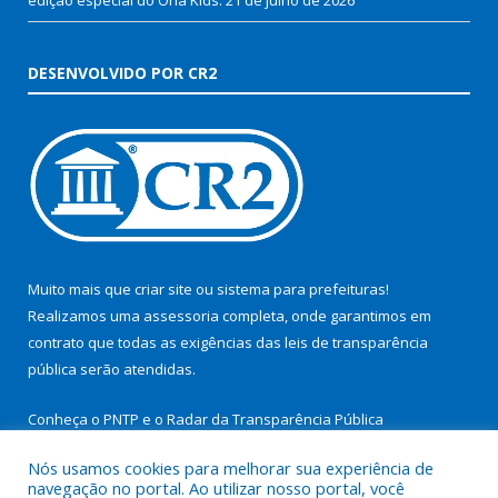
DESENVOLVIDO POR CR2
Muito mais que
criar site
ou
sistema para prefeituras
!
Realizamos uma
assessoria
completa, onde garantimos em
contrato que todas as exigências das
leis de transparência
pública
serão atendidas.
Conheça o
PNTP
e o
Radar da Transparência Pública
Nós usamos cookies para melhorar sua experiência de
navegação no portal. Ao utilizar nosso portal, você