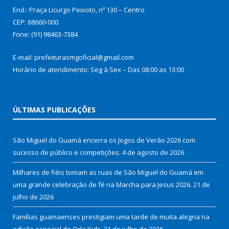
End.: Praça Licurgo Peixoto, nº 130 – Centro
CEP: 68660-000
Fone: (91) 98463-7384
E-mail: prefeiturasmgoficial@gmail.com
Horário de atendimento: Seg à Sex – Das 08:00 as 13:00
ÚLTIMAS PUBLICAÇÕES
São Miguel do Guamá encerra os Jogos de Verão 2026 com
sucesso de público e competições.
4 de agosto de 2026
Milhares de fiéis tomam as ruas de São Miguel do Guamá em
uma grande celebração de fé na Marcha para Jesus 2026.
21 de
julho de 2026
Famílias guamaenses prestigiam uma tarde de muita alegria na
edição especial do Orla Kids.
21 de julho de 2026