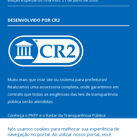
DESENVOLVIDO POR CR2
Muito mais que
criar site
ou
sistema para prefeituras
!
Realizamos uma
assessoria
completa, onde garantimos em
contrato que todas as exigências das
leis de transparência
pública
serão atendidas.
Conheça o
PNTP
e o
Radar da Transparência Pública
Nós usamos cookies para melhorar sua experiência de
navegação no portal. Ao utilizar nosso portal, você