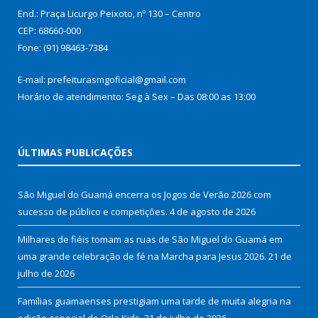
End.: Praça Licurgo Peixoto, nº 130 – Centro
CEP: 68660-000
Fone: (91) 98463-7384
E-mail: prefeiturasmgoficial@gmail.com
Horário de atendimento: Seg à Sex – Das 08:00 as 13:00
ÚLTIMAS PUBLICAÇÕES
São Miguel do Guamá encerra os Jogos de Verão 2026 com
sucesso de público e competições.
4 de agosto de 2026
Milhares de fiéis tomam as ruas de São Miguel do Guamá em
uma grande celebração de fé na Marcha para Jesus 2026.
21 de
julho de 2026
Famílias guamaenses prestigiam uma tarde de muita alegria na
edição especial do Orla Kids.
21 de julho de 2026