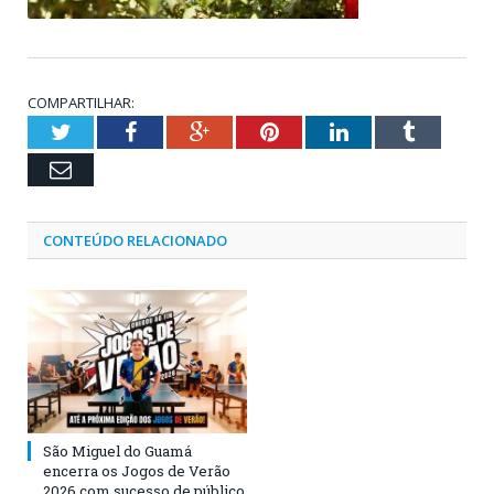
COMPARTILHAR:
Twitter
Facebook
Google+
Pinterest
LinkedIn
Tumblr
Email
CONTEÚDO RELACIONADO
São Miguel do Guamá
encerra os Jogos de Verão
2026 com sucesso de público