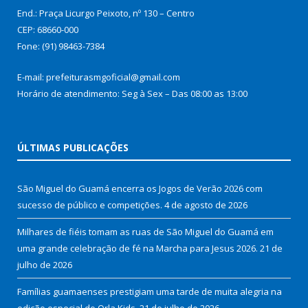
End.: Praça Licurgo Peixoto, nº 130 – Centro
CEP: 68660-000
Fone: (91) 98463-7384
E-mail: prefeiturasmgoficial@gmail.com
Horário de atendimento: Seg à Sex – Das 08:00 as 13:00
ÚLTIMAS PUBLICAÇÕES
São Miguel do Guamá encerra os Jogos de Verão 2026 com
sucesso de público e competições.
4 de agosto de 2026
Milhares de fiéis tomam as ruas de São Miguel do Guamá em
uma grande celebração de fé na Marcha para Jesus 2026.
21 de
julho de 2026
Famílias guamaenses prestigiam uma tarde de muita alegria na
edição especial do Orla Kids.
21 de julho de 2026