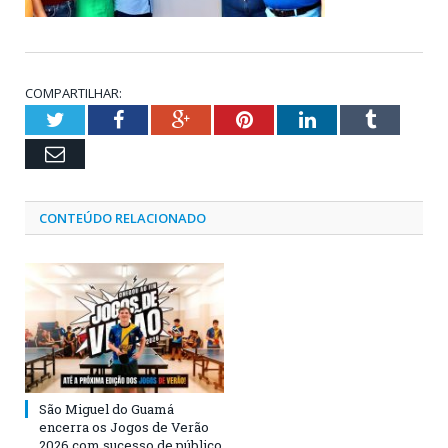
COMPARTILHAR:
Twitter
Facebook
Google+
Pinterest
LinkedIn
Tumblr
Email
CONTEÚDO RELACIONADO
São Miguel do Guamá
encerra os Jogos de Verão
2026 com sucesso de público