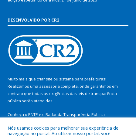
DESENVOLVIDO POR CR2
Muito mais que
criar site
ou
sistema para prefeituras
!
Realizamos uma
assessoria
completa, onde garantimos em
contrato que todas as exigências das
leis de transparência
pública
serão atendidas.
Conheça o
PNTP
e o
Radar da Transparência Pública
Nós usamos cookies para melhorar sua experiência de
navegação no portal. Ao utilizar nosso portal, você