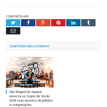
COMPARTILHAR:
Twitter
Facebook
Google+
Pinterest
LinkedIn
Tumblr
Email
CONTEÚDO RELACIONADO
São Miguel do Guamá
encerra os Jogos de Verão
2026 com sucesso de público
e competições.