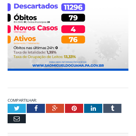
COMPARTILHAR:
Twitter
Facebook
Google+
Pinterest
LinkedIn
Tumblr
Email