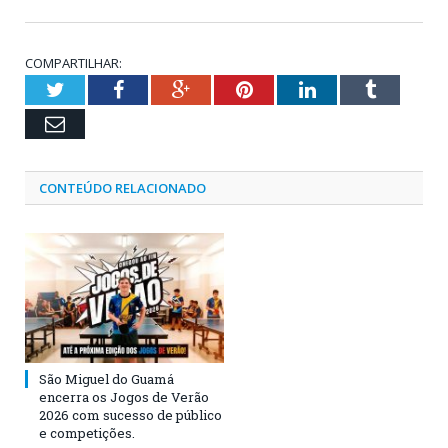
COMPARTILHAR:
Twitter
Facebook
Google+
Pinterest
LinkedIn
Tumblr
Email
CONTEÚDO RELACIONADO
São Miguel do Guamá
encerra os Jogos de Verão
2026 com sucesso de público
e competições.