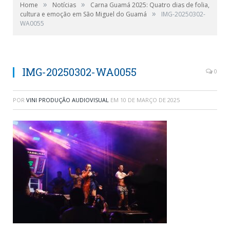
»
»
Home
Notícias
Carna Guamá 2025: Quatro dias de folia,
»
cultura e emoção em São Miguel do Guamá
IMG-20250302-
WA0055
IMG-20250302-WA0055
0
POR
VINI PRODUÇÃO AUDIOVISUAL
EM
10 DE MARÇO DE 2025