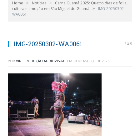
»
»
Home
Notícias
Carna Guamá 2025: Quatro dias de folia,
»
cultura e emoção em São Miguel do Guamá
IMG-20250302-
WA0061
IMG-20250302-WA0061
0
POR
VINI PRODUÇÃO AUDIOVISUAL
EM
10 DE MARÇO DE 2025