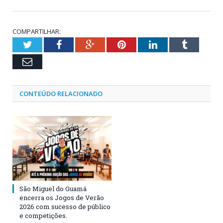
COMPARTILHAR:
Twitter
Facebook
Google+
Pinterest
LinkedIn
Tumblr
Email
CONTEÚDO RELACIONADO
São Miguel do Guamá
encerra os Jogos de Verão
2026 com sucesso de público
e competições.