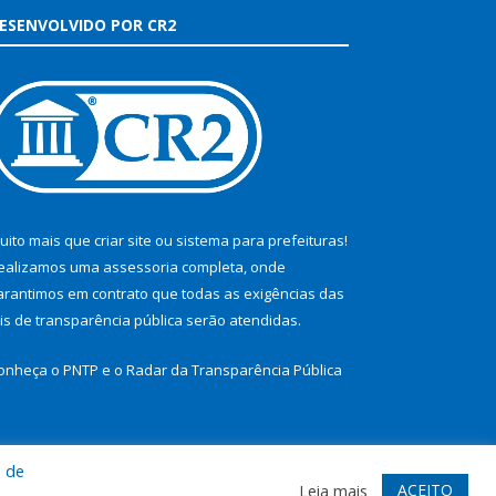
ESENVOLVIDO POR CR2
uito mais que
criar site
ou
sistema para prefeituras
!
ealizamos uma
assessoria
completa, onde
arantimos em contrato que todas as exigências das
eis de transparência pública
serão atendidas.
onheça o
PNTP
e o
Radar da Transparência Pública
a de
te
Acessar Área Administrativa
Acessar Webmail
ACEITO
Leia mais