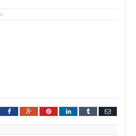
25
tter
Facebook
Google+
Pinterest
LinkedIn
Tumblr
Email