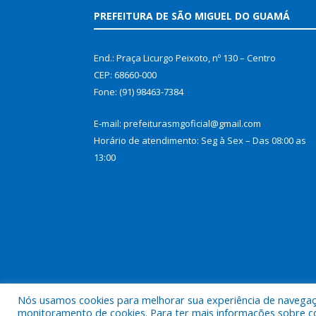
PREFEITURA DE SÃO MIGUEL DO GUAMÁ
End.: Praça Licurgo Peixoto, nº 130 – Centro
CEP: 68660-000
Fone: (91) 98463-7384
E-mail: prefeiturasmgoficial@gmail.com
Horário de atendimento: Seg à Sex – Das 08:00 as
13:00
Nós usamos cookies para melhorar sua experiência de navegação
Todos os direitos reservados a Prefeitura Municip
monitoramento de cookies. Para ter mais informações sobre como