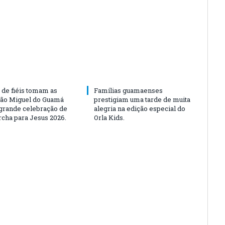
 de fiéis tomam as
Famílias guamaenses
São Miguel do Guamá
prestigiam uma tarde de muita
rande celebração de
alegria na edição especial do
rcha para Jesus 2026.
Orla Kids.