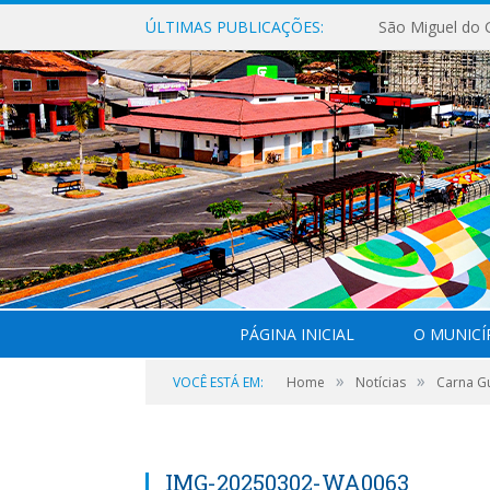
ÚLTIMAS PUBLICAÇÕES:
PÁGINA INICIAL
O MUNICÍ
»
»
VOCÊ ESTÁ EM:
Home
Notícias
Carna Gu
IMG-20250302-WA0063