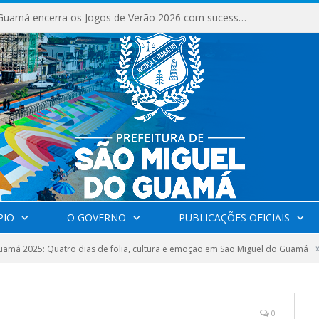
São Miguel do Guamá encerra os Jogos de Verão 2026 com sucesso de público e competições.
PIO
O GOVERNO
PUBLICAÇÕES OFICIAIS
amá 2025: Quatro dias de folia, cultura e emoção em São Miguel do Guamá
0