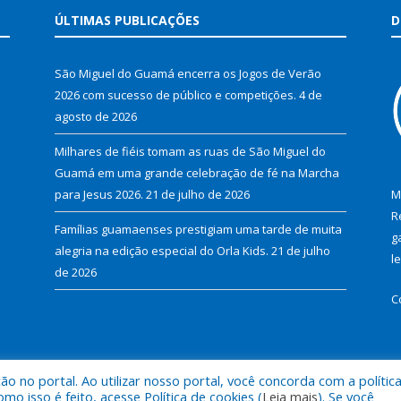
ÚLTIMAS PUBLICAÇÕES
D
São Miguel do Guamá encerra os Jogos de Verão
2026 com sucesso de público e competições.
4 de
agosto de 2026
Milhares de fiéis tomam as ruas de São Miguel do
Guamá em uma grande celebração de fé na Marcha
para Jesus 2026.
21 de julho de 2026
M
R
Famílias guamaenses prestigiam uma tarde de muita
g
alegria na edição especial do Orla Kids.
21 de julho
l
de 2026
C
 no portal. Ao utilizar nosso portal, você concorda com a polític
al de São Miguel do Guamá.
Mapa do Si
 isso é feito, acesse Política de cookies (
Leia mais
). Se você