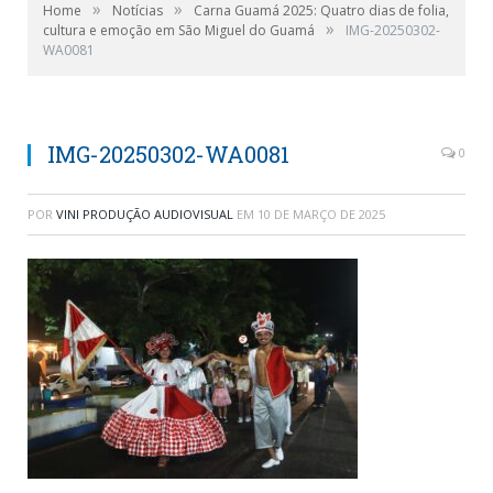
»
»
Home
Notícias
Carna Guamá 2025: Quatro dias de folia,
»
cultura e emoção em São Miguel do Guamá
IMG-20250302-
WA0081
IMG-20250302-WA0081
0
POR
VINI PRODUÇÃO AUDIOVISUAL
EM
10 DE MARÇO DE 2025