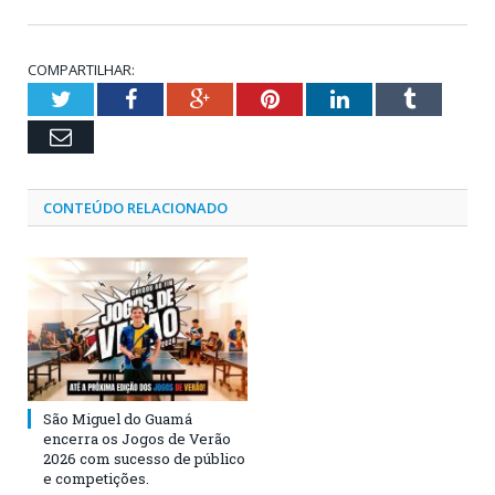
COMPARTILHAR:
Twitter
Facebook
Google+
Pinterest
LinkedIn
Tumblr
Email
CONTEÚDO RELACIONADO
São Miguel do Guamá
encerra os Jogos de Verão
2026 com sucesso de público
e competições.