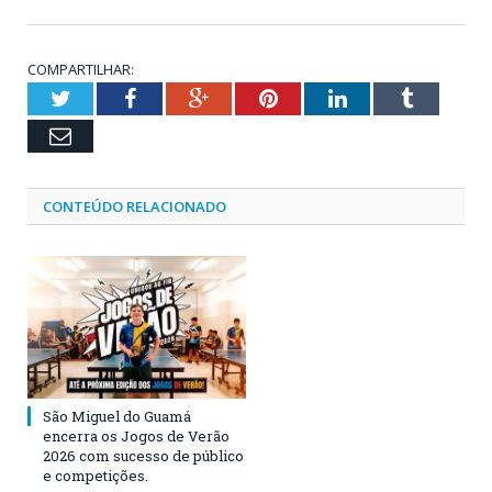
COMPARTILHAR:
Twitter
Facebook
Google+
Pinterest
LinkedIn
Tumblr
Email
CONTEÚDO RELACIONADO
São Miguel do Guamá
encerra os Jogos de Verão
2026 com sucesso de público
e competições.