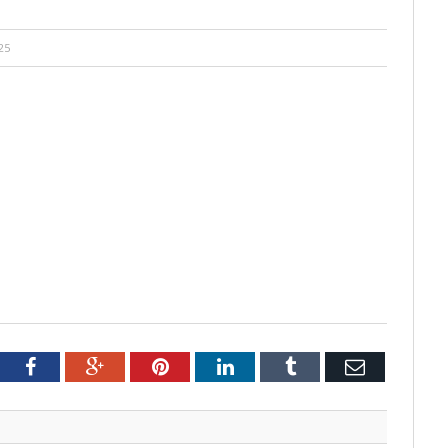
25
tter
Facebook
Google+
Pinterest
LinkedIn
Tumblr
Email