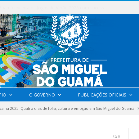
Milhares de fiéis tomam as ruas de São Miguel do Guamá em uma grande celebração de fé na Marcha para Jesus 2026.
PIO
O GOVERNO
PUBLICAÇÕES OFICIAIS
amá 2025: Quatro dias de folia, cultura e emoção em São Miguel do Guamá
0