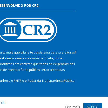
ESENVOLVIDO POR CR2
uito mais que
criar site
ou
sistema para prefeituras
!
ealizamos uma
assessoria
completa, onde
arantimos em contrato que todas as exigências das
eis de transparência pública
serão atendidas.
onheça o
PNTP
e o
Radar da Transparência Pública
a de
te
Acessar Área Administrativa
Acessar Webmail
ACEITO
Leia mais