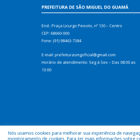
PREFEITURA DE SÃO MIGUEL DO GUAMÁ
End.: Praça Licurgo Peixoto, nº 130 – Centro
CEP: 68660-000
Fone: (91) 98463-7384
E-mail: prefeiturasmgoficial@gmail.com
Horário de atendimento: Seg à Sex – Das 08:00 as
13:00
Nós usamos cookies para melhorar sua experiência de navegação
Todos os direitos reservados a Prefeitura Municip
monitoramento de cookies. Para ter mais informações sobre como