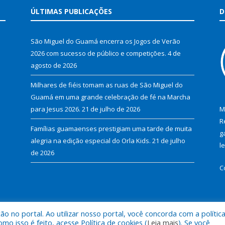
ÚLTIMAS PUBLICAÇÕES
D
São Miguel do Guamá encerra os Jogos de Verão
2026 com sucesso de público e competições.
4 de
agosto de 2026
Milhares de fiéis tomam as ruas de São Miguel do
Guamá em uma grande celebração de fé na Marcha
para Jesus 2026.
21 de julho de 2026
M
R
Famílias guamaenses prestigiam uma tarde de muita
g
alegria na edição especial do Orla Kids.
21 de julho
l
de 2026
C
 no portal. Ao utilizar nosso portal, você concorda com a polític
al de São Miguel do Guamá.
Mapa do Si
 isso é feito, acesse Política de cookies (
Leia mais
). Se você