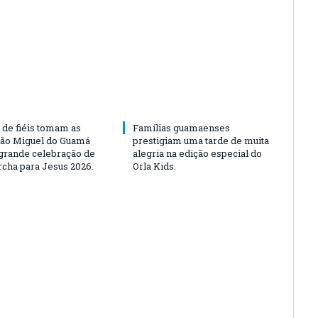
 de fiéis tomam as
Famílias guamaenses
São Miguel do Guamá
prestigiam uma tarde de muita
rande celebração de
alegria na edição especial do
rcha para Jesus 2026.
Orla Kids.