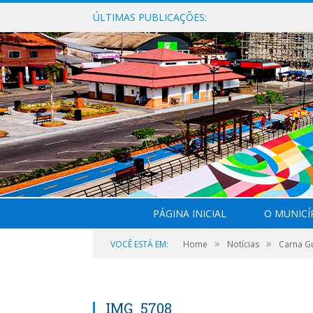
ÚLTIMAS PUBLICAÇÕES:
PÁGINA INICIAL
O MUNICÍ
»
»
VOCÊ ESTÁ EM:
Home
Notícias
Carna Gu
IMG_5708