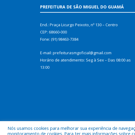
PREFEITURA DE SÃO MIGUEL DO GUAMÁ
End.: Praça Licurgo Peixoto, nº 130 – Centro
CEP: 68660-000
Fone: (91) 98463-7384
E-mail: prefeiturasmgoficial@gmail.com
Horário de atendimento: Seg à Sex – Das 08:00 as
13:00
Nós usamos cookies para melhorar sua experiência de navegação
Todos os direitos reservados a Prefeitura Municip
monitoramento de cookies. Para ter mais informações sobre como