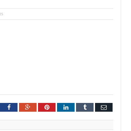
25
tter
Facebook
Google+
Pinterest
LinkedIn
Tumblr
Email