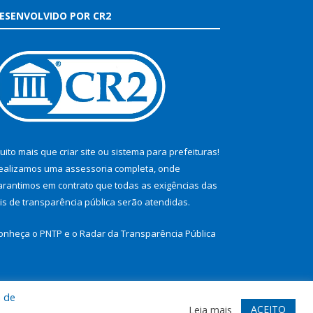
ESENVOLVIDO POR CR2
uito mais que
criar site
ou
sistema para prefeituras
!
ealizamos uma
assessoria
completa, onde
arantimos em contrato que todas as exigências das
eis de transparência pública
serão atendidas.
onheça o
PNTP
e o
Radar da Transparência Pública
a de
te
Acessar Área Administrativa
Acessar Webmail
ACEITO
Leia mais