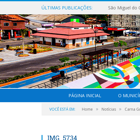
ÚLTIMAS PUBLICAÇÕES:
PÁGINA INICIAL
O MUNICÍ
»
»
VOCÊ ESTÁ EM:
Home
Notícias
Carna Gu
IMG_5734