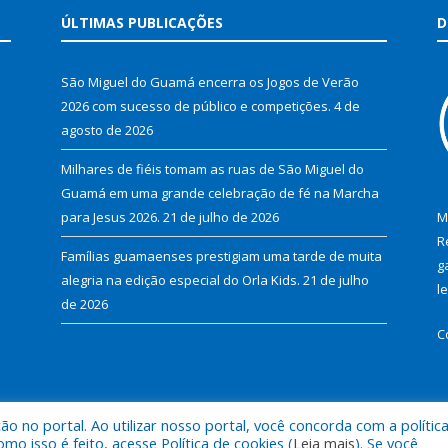
ÚLTIMAS PUBLICAÇÕES
D
São Miguel do Guamá encerra os Jogos de Verão
2026 com sucesso de público e competições.
4 de
agosto de 2026
Milhares de fiéis tomam as ruas de São Miguel do
Guamá em uma grande celebração de fé na Marcha
para Jesus 2026.
21 de julho de 2026
M
R
Famílias guamaenses prestigiam uma tarde de muita
g
alegria na edição especial do Orla Kids.
21 de julho
l
de 2026
C
 no portal. Ao utilizar nosso portal, você concorda com a polític
al de São Miguel do Guamá.
Mapa do Si
 isso é feito, acesse Política de cookies (
Leia mais
). Se você