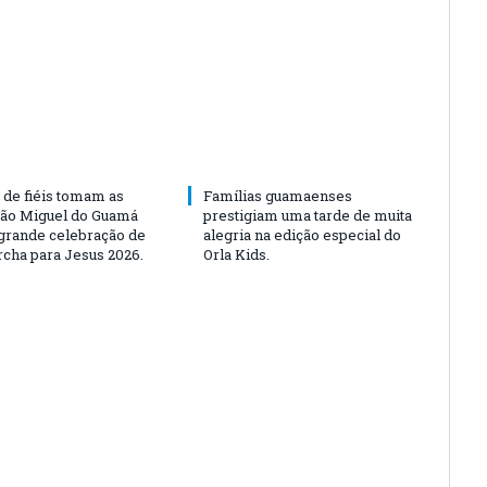
 de fiéis tomam as
Famílias guamaenses
São Miguel do Guamá
prestigiam uma tarde de muita
rande celebração de
alegria na edição especial do
rcha para Jesus 2026.
Orla Kids.