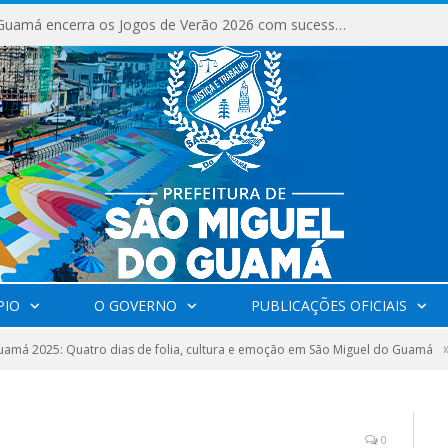
São Miguel do Guamá encerra os Jogos de Verão 2026 com sucesso de público e competições.
PIO
O GOVERNO
PUBLICAÇÕES OFICIAIS
amá 2025: Quatro dias de folia, cultura e emoção em São Miguel do Guamá
0