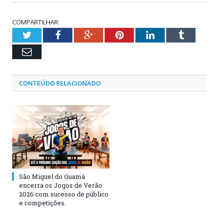
COMPARTILHAR:
Twitter
Facebook
Google+
Pinterest
LinkedIn
Tumblr
Email
CONTEÚDO RELACIONADO
São Miguel do Guamá
encerra os Jogos de Verão
2026 com sucesso de público
e competições.