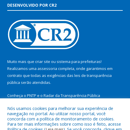
DESENVOLVIDO POR CR2
Muito mais que
criar site
ou
sistema para prefeituras
!
Realizamos uma
assessoria
completa, onde garantimos em
contrato que todas as exigências das
leis de transparência
pública
serão atendidas.
Conheça o
PNTP
e o
Radar da Transparência Pública
Nós usamos cookies para melhorar sua experiência de
navegação no portal. Ao utilizar nosso portal, você
concorda com a política de monitoramento de cookies.
Para ter mais informações sobre como isso é feito, acesse
Todos os direitos reservados a Prefeitura Municipal de São
Política de cookies (
Leia mais
). Se você concorda, clique em