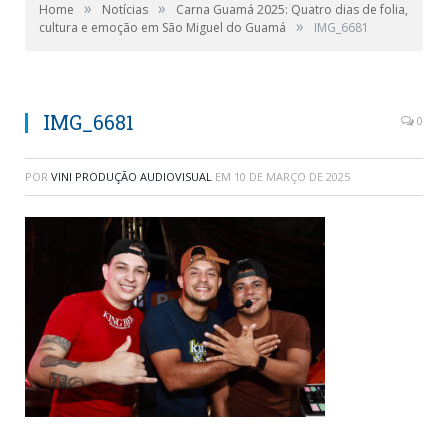
»
»
Home
Notícias
Carna Guamá 2025: Quatro dias de folia,
»
cultura e emoção em São Miguel do Guamá
IMG_6681
IMG_6681
0
POR
VINI PRODUÇÃO AUDIOVISUAL
EM
10 DE MARÇO DE 2025