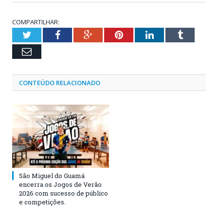
COMPARTILHAR:
Twitter
Facebook
Google+
Pinterest
LinkedIn
Tumblr
Email
CONTEÚDO RELACIONADO
São Miguel do Guamá
encerra os Jogos de Verão
2026 com sucesso de público
e competições.