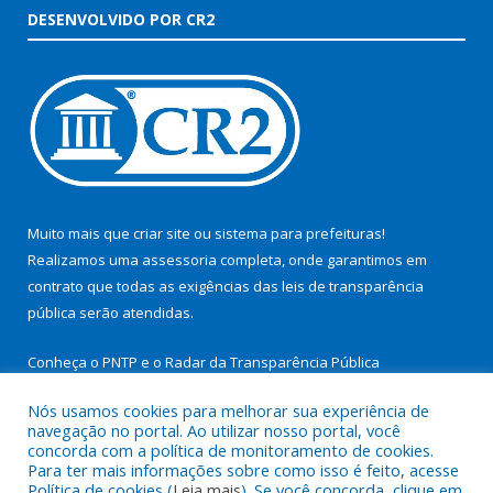
DESENVOLVIDO POR CR2
Muito mais que
criar site
ou
sistema para prefeituras
!
Realizamos uma
assessoria
completa, onde garantimos em
contrato que todas as exigências das
leis de transparência
pública
serão atendidas.
Conheça o
PNTP
e o
Radar da Transparência Pública
Nós usamos cookies para melhorar sua experiência de
navegação no portal. Ao utilizar nosso portal, você
concorda com a política de monitoramento de cookies.
Para ter mais informações sobre como isso é feito, acesse
Todos os direitos reservados a Prefeitura Municipal de São
Política de cookies (
Leia mais
). Se você concorda, clique em