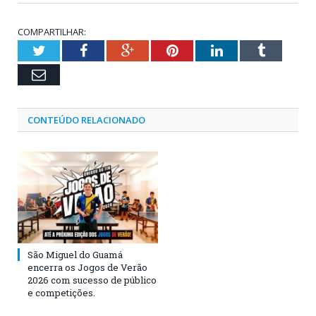
COMPARTILHAR:
Twitter
Facebook
Google+
Pinterest
LinkedIn
Tumblr
Email
CONTEÚDO RELACIONADO
São Miguel do Guamá
encerra os Jogos de Verão
2026 com sucesso de público
e competições.