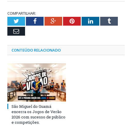
COMPARTILHAR:
Twitter
Facebook
Google+
Pinterest
LinkedIn
Tumblr
Email
CONTEÚDO RELACIONADO
São Miguel do Guamá
encerra os Jogos de Verão
2026 com sucesso de público
e competições.