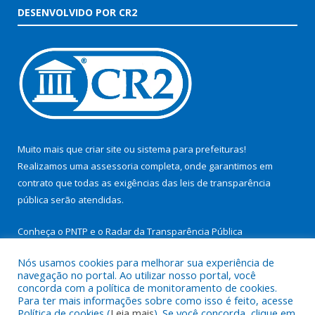
DESENVOLVIDO POR CR2
Muito mais que
criar site
ou
sistema para prefeituras
!
Realizamos uma
assessoria
completa, onde garantimos em
contrato que todas as exigências das
leis de transparência
pública
serão atendidas.
Conheça o
PNTP
e o
Radar da Transparência Pública
Nós usamos cookies para melhorar sua experiência de
navegação no portal. Ao utilizar nosso portal, você
concorda com a política de monitoramento de cookies.
Para ter mais informações sobre como isso é feito, acesse
Todos os direitos reservados a Prefeitura Municipal de São
Política de cookies (
Leia mais
). Se você concorda, clique em