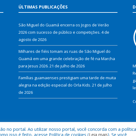
ÚLTIMAS PUBLICAÇÕES
D
São Miguel do Guamá encerra os Jogos de Verão
2026 com sucesso de público e competições.
4 de
agosto de 2026
Milhares de fiéis tomam as ruas de São Miguel do
Guamá em uma grande celebração de fé na Marcha
para Jesus 2026.
21 de julho de 2026
M
R
Famílias guamaenses prestigiam uma tarde de muita
g
alegria na edição especial do Orla Kids.
21 de julho
l
de 2026
C
 no portal. Ao utilizar nosso portal, você concorda com a polític
al de São Miguel do Guamá.
Mapa do Si
 isso é feito, acesse Política de cookies (
Leia mais
). Se você