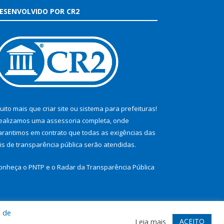
ESENVOLVIDO POR CR2
uito mais que
criar site
ou
sistema para prefeituras
!
ealizamos uma
assessoria
completa, onde
arantimos em contrato que todas as exigências das
eis de transparência pública
serão atendidas.
onheça o
PNTP
e o
Radar da Transparência Pública
a de
te
Acessar Área Administrativa
Acessar Webmail
ACEITO
Leia mais