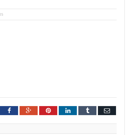
25
tter
Facebook
Google+
Pinterest
LinkedIn
Tumblr
Email