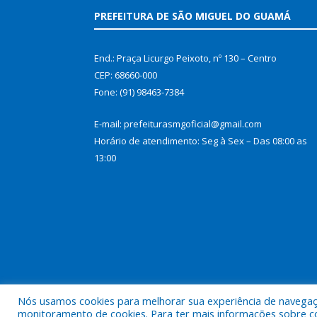
PREFEITURA DE SÃO MIGUEL DO GUAMÁ
End.: Praça Licurgo Peixoto, nº 130 – Centro
CEP: 68660-000
Fone: (91) 98463-7384
E-mail: prefeiturasmgoficial@gmail.com
Horário de atendimento: Seg à Sex – Das 08:00 as
13:00
Nós usamos cookies para melhorar sua experiência de navegação
Todos os direitos reservados a Prefeitura Municip
monitoramento de cookies. Para ter mais informações sobre como