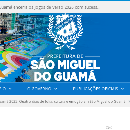
São Miguel do Guamá encerra os Jogos de Verão 2026 com sucesso de público e competições.
PIO
O GOVERNO
PUBLICAÇÕES OFICIAIS
amá 2025: Quatro dias de folia, cultura e emoção em São Miguel do Guamá
0