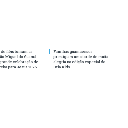
 de fiéis tomam as
Famílias guamaenses
São Miguel do Guamá
prestigiam uma tarde de muita
rande celebração de
alegria na edição especial do
rcha para Jesus 2026.
Orla Kids.