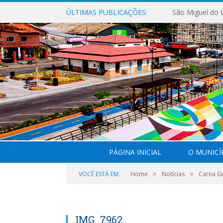
ÚLTIMAS PUBLICAÇÕES:
PÁGINA INICIAL
O MUNICÍ
»
»
VOCÊ ESTÁ EM:
Home
Notícias
Carna Gu
IMG_7962