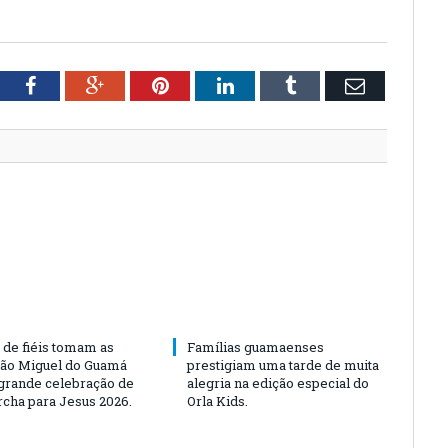
tter
Facebook
Google+
Pinterest
LinkedIn
Tumblr
Email
 de fiéis tomam as
Famílias guamaenses
São Miguel do Guamá
prestigiam uma tarde de muita
rande celebração de
alegria na edição especial do
rcha para Jesus 2026.
Orla Kids.