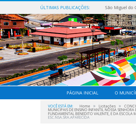
ÚLTIMAS PUBLICAÇÕES:
PÁGINA INICIAL
O MUNICÍ
»
»
VOCÊ ESTÁ EM:
Home
Licitações
CONCO
MUNICIPAIS DE ENSINO INFANTIL NOSSA SENHORA 
FUNDAMENTAL BENEDITO VALENTE, E DA ESCOLA 
ESC.NSA.SRA.APARECIDA