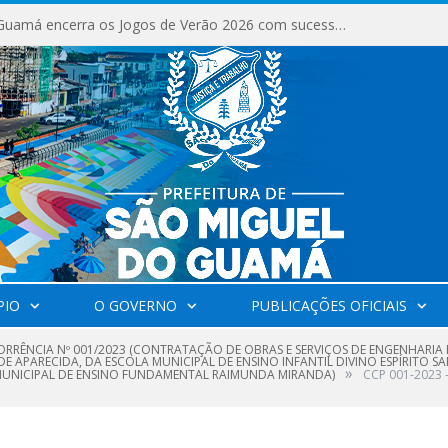
São Miguel do Guamá encerra os Jogos de Verão 2026 com sucesso de público e competições.
PIO
O GOVERNO
PUBLICAÇÕES OFICIAIS
RRÊNCIA Nº 001/2023 (CONTRATAÇÃO DE OBRAS E SERVIÇOS DE ENGENHARIA 
DE APARECIDA, DA ESCOLA MUNICIPAL DE ENSINO INFANTIL DIVINO ESPÍRITO S
»
MUNICIPAL DE ENSINO FUNDAMENTAL RAIMUNDA MIRANDA)
CCP 001-2023 