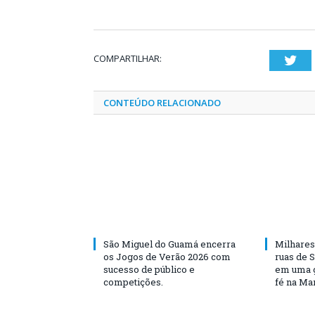
COMPARTILHAR:
Twi
CONTEÚDO RELACIONADO
São Miguel do Guamá encerra
Milhares
os Jogos de Verão 2026 com
ruas de 
sucesso de público e
em uma g
competições.
fé na Ma