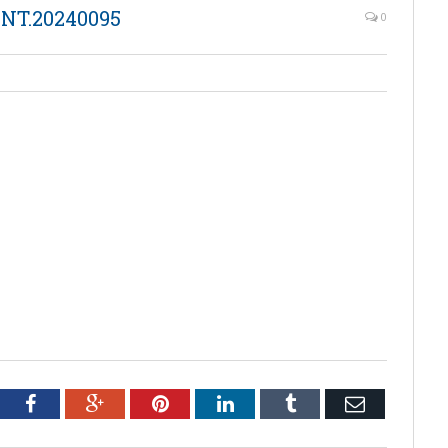
NT.20240095
0
tter
Facebook
Google+
Pinterest
LinkedIn
Tumblr
Email