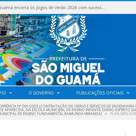
São Miguel do Guamá encerra os Jogos de Verão 2026 com sucesso de público e competições.
PIO
O GOVERNO
PUBLICAÇÕES OFICIAIS
RRÊNCIA Nº 001/2023 (CONTRATAÇÃO DE OBRAS E SERVIÇOS DE ENGENHARIA 
DE APARECIDA, DA ESCOLA MUNICIPAL DE ENSINO INFANTIL DIVINO ESPÍRITO S
»
MUNICIPAL DE ENSINO FUNDAMENTAL RAIMUNDA MIRANDA)
PLAN.SERV.ACR