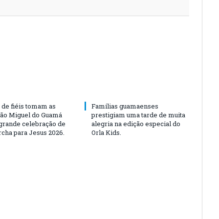
 de fiéis tomam as
Famílias guamaenses
São Miguel do Guamá
prestigiam uma tarde de muita
rande celebração de
alegria na edição especial do
rcha para Jesus 2026.
Orla Kids.