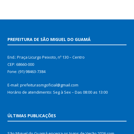
PREFEITURA DE SÃO MIGUEL DO GUAMÁ
End.: Praça Licurgo Peixoto, nº 130 – Centro
CEP: 68660-000
Fone: (91) 98463-7384
E-mail: prefeiturasmgoficial@gmail.com
Horário de atendimento: Seg à Sex – Das 08:00 as 13:00
ÚLTIMAS PUBLICAÇÕES
São Miguel do Guamá encerra os Jogos de Verão 2026 com