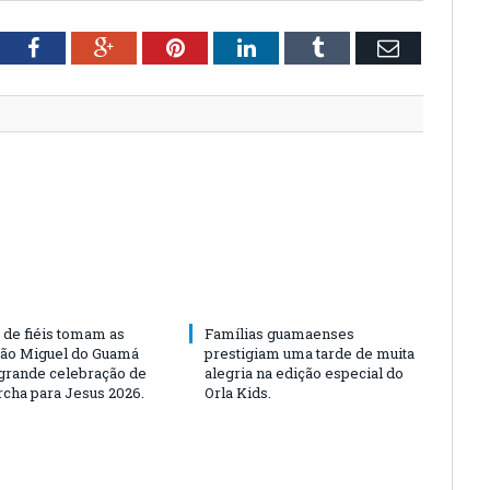
tter
Facebook
Google+
Pinterest
LinkedIn
Tumblr
Email
 de fiéis tomam as
Famílias guamaenses
São Miguel do Guamá
prestigiam uma tarde de muita
rande celebração de
alegria na edição especial do
rcha para Jesus 2026.
Orla Kids.