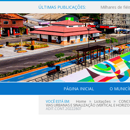
ÚLTIMAS PUBLICAÇÕES:
PÁGINA INICIAL
O MUNICÍ
»
»
VOCÊ ESTÁ EM:
Home
Licitações
CONCO
VIAS URBANAS E SINALIZAÇÃO (VERTICAL E HORI
ADIT.CONT.20222807