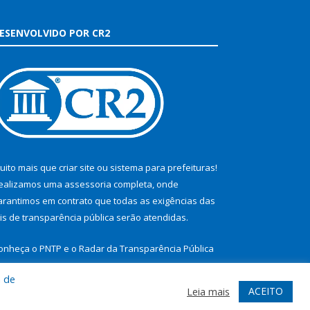
ESENVOLVIDO POR CR2
uito mais que
criar site
ou
sistema para prefeituras
!
ealizamos uma
assessoria
completa, onde
arantimos em contrato que todas as exigências das
eis de transparência pública
serão atendidas.
onheça o
PNTP
e o
Radar da Transparência Pública
a de
ACEITO
Leia mais