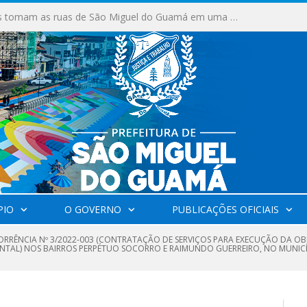
Milhares de fiéis tomam as ruas de São Miguel do Guamá em uma grande celebração de fé na Marcha para Jesus 2026.
PIO
O GOVERNO
PUBLICAÇÕES OFICIAIS
RRÊNCIA Nº 3/2022-003 (CONTRATAÇÃO DE SERVIÇOS PARA EXECUÇÃO DA OBR
ZONTAL) NOS BAIRROS PERPÉTUO SOCORRO E RAIMUNDO GUERREIRO, NO MUNIC