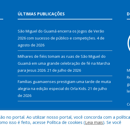
ÚLTIMAS PUBLICAÇÕES
D
São Miguel do Guamá encerra os Jogos de Verão
2026 com sucesso de público e competições.
4 de
agosto de 2026
Milhares de fiéis tomam as ruas de São Miguel do
Guamá em uma grande celebração de fé na Marcha
para Jesus 2026.
21 de julho de 2026
M
R
Famílias guamaenses prestigiam uma tarde de muita
g
alegria na edição especial do Orla Kids.
21 de julho
l
de 2026
C
 no portal. Ao utilizar nosso portal, você concorda com a polític
 isso é feito, acesse Política de cookies (
Leia mais
). Se você