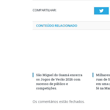
COMPARTILHAR:
Twi
CONTEÚDO RELACIONADO
São Miguel do Guamá encerra
Milhares
os Jogos de Verão 2026 com
ruas de 
sucesso de público e
em uma g
competições.
fé na Ma
Os comentários estão fechados.