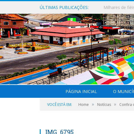
ÚLTIMAS PUBLICAÇÕES:
PÁGINA INICIAL
O MUNICÍ
»
»
VOCÊ ESTÁ EM:
Home
Notícias
Confira 
IMG_6795