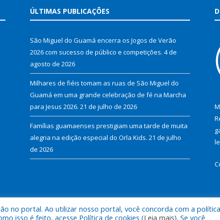
ÚLTIMAS PUBLICAÇÕES
D
São Miguel do Guamá encerra os Jogos de Verão
2026 com sucesso de público e competições.
4 de
agosto de 2026
Milhares de fiéis tomam as ruas de São Miguel do
Guamá em uma grande celebração de fé na Marcha
para Jesus 2026.
21 de julho de 2026
M
R
Famílias guamaenses prestigiam uma tarde de muita
g
alegria na edição especial do Orla Kids.
21 de julho
l
de 2026
C
 no portal. Ao utilizar nosso portal, você concorda com a polític
al de São Miguel do Guamá.
Mapa do Si
 isso é feito, acesse Política de cookies (
Leia mais
). Se você