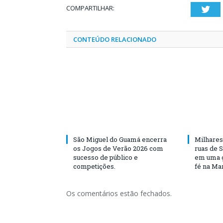
COMPARTILHAR:
Twi
CONTEÚDO RELACIONADO
São Miguel do Guamá encerra
Milhares
os Jogos de Verão 2026 com
ruas de 
sucesso de público e
em uma g
competições.
fé na Ma
Os comentários estão fechados.