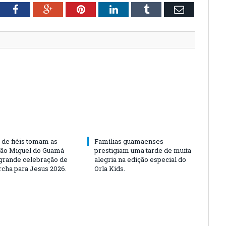
tter
Facebook
Google+
Pinterest
LinkedIn
Tumblr
Email
 de fiéis tomam as
Famílias guamaenses
São Miguel do Guamá
prestigiam uma tarde de muita
rande celebração de
alegria na edição especial do
rcha para Jesus 2026.
Orla Kids.