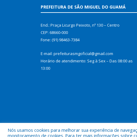
PREFEITURA DE SÃO MIGUEL DO GUAMÁ
End.: Praça Licurgo Peixoto, nº 130 – Centro
CEP: 68660-000
Fone: (91) 98463-7384
E-mail: prefeiturasmgoficial@gmail.com
Horário de atendimento: Seg à Sex – Das 08:00 as
13:00
Nós usamos cookies para melhorar sua experiência de navegação
Todos os direitos reservados a Prefeitura Municip
monitoramento de cookies. Para ter mais informações sobre como