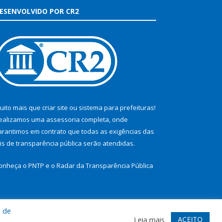
ESENVOLVIDO POR CR2
uito mais que
criar site
ou
sistema para prefeituras
!
ealizamos uma
assessoria
completa, onde
arantimos em contrato que todas as exigências das
eis de transparência pública
serão atendidas.
onheça o
PNTP
e o
Radar da Transparência Pública
a de
te
Acessar Área Administrativa
Acessar Webmail
ACEITO
Leia mais