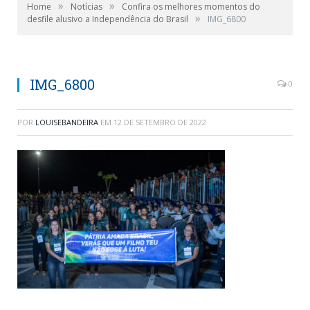
»
»
Home
Notícias
Confira os melhores momentos do
»
desfile alusivo a Independência do Brasil
IMG_6800
IMG_6800
0
POR
LOUISEBANDEIRA
EM
12 DE SETEMBRO DE 2022