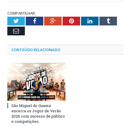
COMPARTILHAR:
Twitter
Facebook
Google+
Pinterest
LinkedIn
Tumblr
Email
CONTEÚDO RELACIONADO
São Miguel do Guamá
encerra os Jogos de Verão
2026 com sucesso de público
e competições.