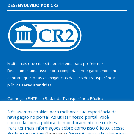
DESENVOLVIDO POR CR2
Muito mais que
criar site
ou
sistema para prefeituras
!
Realizamos uma
assessoria
completa, onde garantimos em
contrato que todas as exigências das
leis de transparência
pública
serão atendidas.
Conheça o
PNTP
e o
Radar da Transparência Pública
Nós usamos cookies para melhorar sua experiência de
navegação no portal. Ao utilizar nosso portal, você
concorda com a política de monitoramento de cookies.
Para ter mais informações sobre como isso é feito, acesse
Todos os direitos reservados a Prefeitura Municipal de São
Política de cookies (
Leia mais
). Se você concorda, clique em