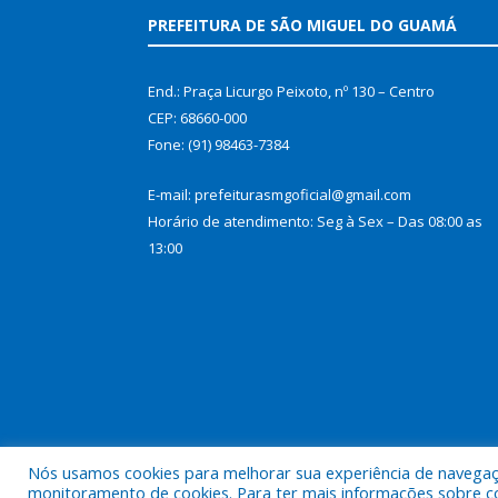
PREFEITURA DE SÃO MIGUEL DO GUAMÁ
End.: Praça Licurgo Peixoto, nº 130 – Centro
CEP: 68660-000
Fone: (91) 98463-7384
E-mail: prefeiturasmgoficial@gmail.com
Horário de atendimento: Seg à Sex – Das 08:00 as
13:00
Nós usamos cookies para melhorar sua experiência de navegação
Todos os direitos reservados a Prefeitura Municip
monitoramento de cookies. Para ter mais informações sobre como