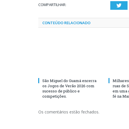
COMPARTILHAR:
Twi
CONTEÚDO RELACIONADO
São Miguel do Guamá encerra
Milhares
os Jogos de Verão 2026 com
ruas de 
sucesso de público e
em uma g
competições.
fé na Ma
Os comentários estão fechados.