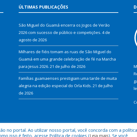
ÚLTIMAS PUBLICAÇÕES
D
São Miguel do Guamá encerra os Jogos de Verão
2026 com sucesso de público e competições.
4 de
agosto de 2026
Milhares de fiéis tomam as ruas de São Miguel do
Guamá em uma grande celebração de fé na Marcha
para Jesus 2026.
21 de julho de 2026
M
R
Famílias guamaenses prestigiam uma tarde de muita
g
alegria na edição especial do Orla Kids.
21 de julho
l
de 2026
C
 no portal. Ao utilizar nosso portal, você concorda com a polític
al de São Miguel do Guamá.
Mapa do Si
 isso é feito, acesse Política de cookies (
Leia mais
). Se você