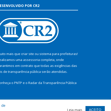
ESENVOLVIDO POR CR2
uito mais que
criar site
ou
sistema para prefeituras
!
ealizamos uma
assessoria
completa, onde
arantimos em contrato que todas as exigências das
eis de transparência pública
serão atendidas.
onheça o
PNTP
e o
Radar da Transparência Pública
a de
te
Acessar Área Administrativa
Acessar Webmail
ACEITO
Leia mais