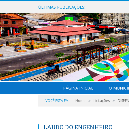
ÚLTIMAS PUBLICAÇÕES:
PÁGINA INICIAL
O MUNICÍ
»
»
VOCÊ ESTÁ EM:
Home
Licitações
DISPEN
LAUDO DO ENGENHEIRO