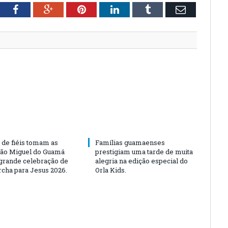
tter
Facebook
Google+
Pinterest
LinkedIn
Tumblr
Email
 de fiéis tomam as
Famílias guamaenses
São Miguel do Guamá
prestigiam uma tarde de muita
rande celebração de
alegria na edição especial do
rcha para Jesus 2026.
Orla Kids.