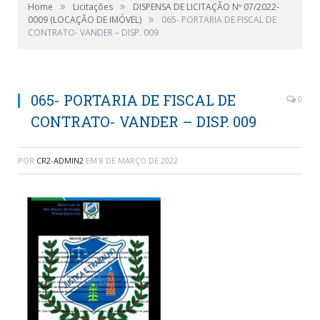
»
»
Home
Licitações
DISPENSA DE LICITAÇÃO Nº 07/2022-
»
0009 (LOCAÇÃO DE IMÓVEL)
065- PORTARIA DE FISCAL DE
CONTRATO- VANDER – DISP. 009
065- PORTARIA DE FISCAL DE
0
CONTRATO- VANDER – DISP. 009
POR
CR2-ADMIN2
EM
8 DE MARÇO DE 2022