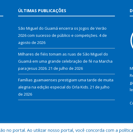
ÚLTIMAS PUBLICAÇÕES
D
São Miguel do Guamá encerra os Jogos de Verão
2026 com sucesso de público e competições.
4 de
agosto de 2026
Milhares de fiéis tomam as ruas de São Miguel do
Guamá em uma grande celebração de fé na Marcha
para Jesus 2026.
21 de julho de 2026
M
R
Famílias guamaenses prestigiam uma tarde de muita
g
alegria na edição especial do Orla Kids.
21 de julho
l
de 2026
C
 no portal. Ao utilizar nosso portal, você concorda com a polític