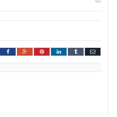
0
tter
Facebook
Google+
Pinterest
LinkedIn
Tumblr
Email