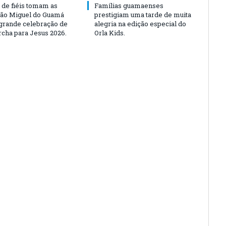
 de fiéis tomam as
Famílias guamaenses
São Miguel do Guamá
prestigiam uma tarde de muita
rande celebração de
alegria na edição especial do
rcha para Jesus 2026.
Orla Kids.