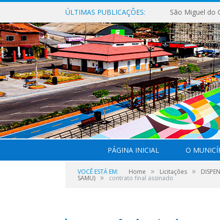
ÚLTIMAS PUBLICAÇÕES:
PÁGINA INICIAL
O MUNICÍ
»
»
VOCÊ ESTÁ EM:
Home
Licitações
DISPEN
»
SAMU)
contrato final assinado