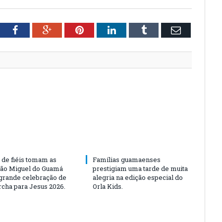
tter
Facebook
Google+
Pinterest
LinkedIn
Tumblr
Email
 de fiéis tomam as
Famílias guamaenses
São Miguel do Guamá
prestigiam uma tarde de muita
rande celebração de
alegria na edição especial do
rcha para Jesus 2026.
Orla Kids.