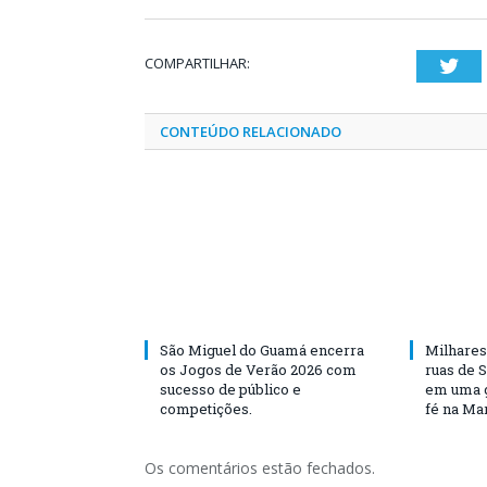
COMPARTILHAR:
Twi
CONTEÚDO RELACIONADO
São Miguel do Guamá encerra
Milhares
os Jogos de Verão 2026 com
ruas de 
sucesso de público e
em uma g
competições.
fé na Ma
Os comentários estão fechados.