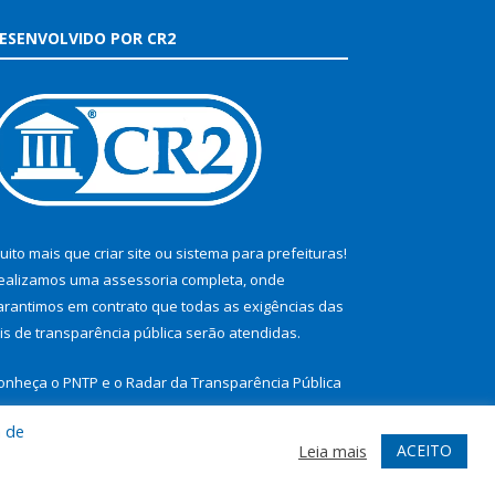
ESENVOLVIDO POR CR2
uito mais que
criar site
ou
sistema para prefeituras
!
ealizamos uma
assessoria
completa, onde
arantimos em contrato que todas as exigências das
eis de transparência pública
serão atendidas.
onheça o
PNTP
e o
Radar da Transparência Pública
a de
ACEITO
Leia mais