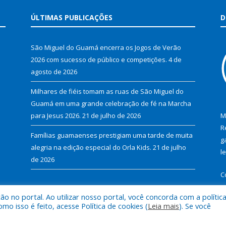
ÚLTIMAS PUBLICAÇÕES
D
São Miguel do Guamá encerra os Jogos de Verão
2026 com sucesso de público e competições.
4 de
agosto de 2026
Milhares de fiéis tomam as ruas de São Miguel do
Guamá em uma grande celebração de fé na Marcha
para Jesus 2026.
21 de julho de 2026
M
R
Famílias guamaenses prestigiam uma tarde de muita
g
alegria na edição especial do Orla Kids.
21 de julho
l
de 2026
C
 no portal. Ao utilizar nosso portal, você concorda com a polític
 isso é feito, acesse Política de cookies (
Leia mais
). Se você