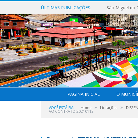
ÚLTIMAS PUBLICAÇÕES:
PÁGINA INICIAL
O MUNICÍ
»
»
VOCÊ ESTÁ EM:
Home
Licitações
DISPEN
AO CONTRATO 20210113