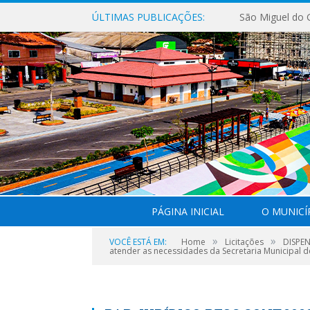
ÚLTIMAS PUBLICAÇÕES:
PÁGINA INICIAL
O MUNICÍ
»
»
VOCÊ ESTÁ EM:
Home
Licitações
DISPEN
atender as necessidades da Secretaria Municipal 