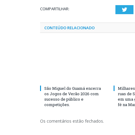
COMPARTILHAR:
Twi
CONTEÚDO RELACIONADO
São Miguel do Guamá encerra
Milhares
os Jogos de Verão 2026 com
ruas de 
sucesso de público e
em uma g
competições.
fé na Ma
Os comentários estão fechados.