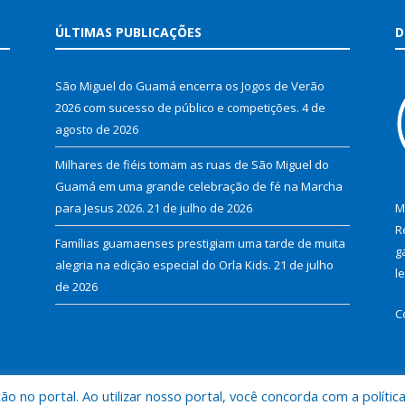
ÚLTIMAS PUBLICAÇÕES
D
São Miguel do Guamá encerra os Jogos de Verão
2026 com sucesso de público e competições.
4 de
agosto de 2026
Milhares de fiéis tomam as ruas de São Miguel do
Guamá em uma grande celebração de fé na Marcha
para Jesus 2026.
21 de julho de 2026
M
R
Famílias guamaenses prestigiam uma tarde de muita
g
alegria na edição especial do Orla Kids.
21 de julho
l
de 2026
C
 no portal. Ao utilizar nosso portal, você concorda com a polític