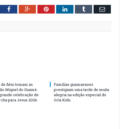
tter
Facebook
Google+
Pinterest
LinkedIn
Tumblr
Email
 de fiéis tomam as
Famílias guamaenses
São Miguel do Guamá
prestigiam uma tarde de muita
rande celebração de
alegria na edição especial do
rcha para Jesus 2026.
Orla Kids.