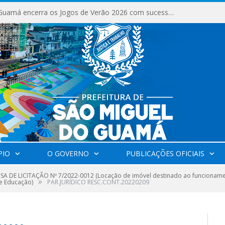
São Miguel do Guamá encerra os Jogos de Verão 2026 com sucesso de público e competições.
PIO
O GOVERNO
PUBLICAÇÕES OFICIAIS
SA DE LICITAÇÃO Nº 7/2022-0012 (Locação de imóvel destinado ao funcionamen
»
de Educação)
PAR.JURÍDICO RESC.CONT.20220209