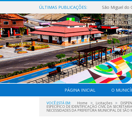
ÚLTIMAS PUBLICAÇÕES:
PÁGINA INICIAL
O MUNICÍ
»
»
VOCÊ ESTÁ EM:
Home
Licitações
DISPE
ESPECÍFICO DE IDENTIFICAÇÃO CIVIL DA SECRETAR
NECESSIDADES DA PREFEITURA MUNICIPAL DE SÃO