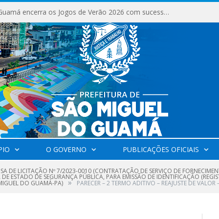
São Miguel do Guamá encerra os Jogos de Verão 2026 com sucesso de público e competições.
PIO
O GOVERNO
PUBLICAÇÕES OFICIAIS
NSA DE LICITAÇÃO Nº 7/2023-0010 (CONTRATAÇÃO DE SERVIÇO DE FORNECIME
IA DE ESTADO DE SEGURANÇA PÚBLICA, PARA EMISSÃO DE IDENTIFICAÇÃO (REGIS
»
 MIGUEL DO GUAMÁ-PA)
PARECER – 2 TERMO ADITIVO – REAJUSTE DE VALOR 