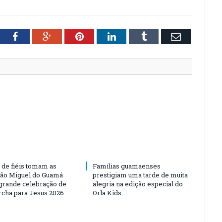
tter
Facebook
Google+
Pinterest
LinkedIn
Tumblr
Email
 de fiéis tomam as
Famílias guamaenses
São Miguel do Guamá
prestigiam uma tarde de muita
rande celebração de
alegria na edição especial do
rcha para Jesus 2026.
Orla Kids.