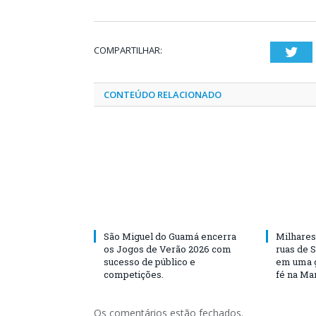
COMPARTILHAR:
Twi
CONTEÚDO RELACIONADO
São Miguel do Guamá encerra
Milhares
os Jogos de Verão 2026 com
ruas de 
sucesso de público e
em uma g
competições.
fé na Ma
Os comentários estão fechados.