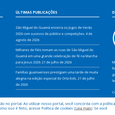
ÚLTIMAS PUBLICAÇÕES
D
São Miguel do Guamá encerra os Jogos de Verão
2026 com sucesso de público e competições.
4 de
agosto de 2026
Milhares de fiéis tomam as ruas de São Miguel do
Guamá em uma grande celebração de fé na Marcha
para Jesus 2026.
21 de julho de 2026
M
R
Famílias guamaenses prestigiam uma tarde de muita
g
alegria na edição especial do Orla Kids.
21 de julho
l
de 2026
C
 no portal. Ao utilizar nosso portal, você concorda com a polític
 isso é feito, acesse Política de cookies (
Leia mais
). Se você