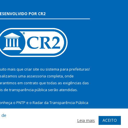
ESENVOLVIDO POR CR2
uito mais que
criar site
ou
sistema para prefeituras
!
ealizamos uma
assessoria
completa, onde
arantimos em contrato que todas as exigências das
eis de transparência pública
serão atendidas.
onheça o
PNTP
e o
Radar da Transparência Pública
a de
ACEITO
Leia mais