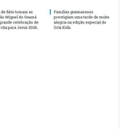
 de fiéis tomam as
Famílias guamaenses
São Miguel do Guamá
prestigiam uma tarde de muita
rande celebração de
alegria na edição especial do
rcha para Jesus 2026.
Orla Kids.