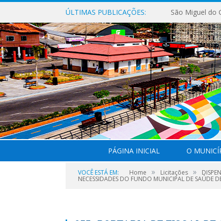
ÚLTIMAS PUBLICAÇÕES:
PÁGINA INICIAL
O MUNICÍ
»
»
VOCÊ ESTÁ EM:
Home
Licitações
DISPE
NECESSIDADES DO FUNDO MUNICIPAL DE SAÚDE D