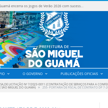
São Miguel do Guamá encerra os Jogos de Verão 2026 com sucesso de público e competições.
PIO
O GOVERNO
PUBLICAÇÕES OFICIAIS
NSA DE LICITAÇÃO Nº 7/2023-0011 (CONTRATAÇÃO DE SERVIÇOS PARA A CONF
»
E SÃO MIGUEL DO GUAMÁ)
255- PORTARIA DE FISCAL DE CONTRATO DP 7-2