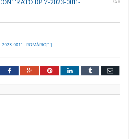
CONTRATO DP 7-2023-0011-
0
-2023-0011- ROMÁRIO[1]
tter
Facebook
Google+
Pinterest
LinkedIn
Tumblr
Email