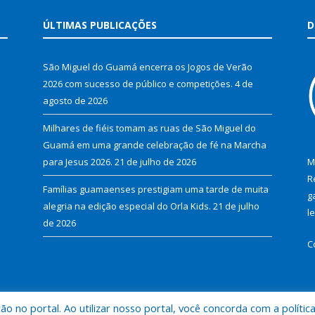
ÚLTIMAS PUBLICAÇÕES
D
São Miguel do Guamá encerra os Jogos de Verão
2026 com sucesso de público e competições.
4 de
agosto de 2026
Milhares de fiéis tomam as ruas de São Miguel do
Guamá em uma grande celebração de fé na Marcha
para Jesus 2026.
21 de julho de 2026
M
R
Famílias guamaenses prestigiam uma tarde de muita
g
alegria na edição especial do Orla Kids.
21 de julho
l
de 2026
C
 no portal. Ao utilizar nosso portal, você concorda com a polític